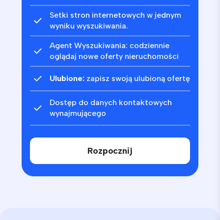
Setki stron internetowych w jednym
wyniku wyszukiwania.
Agent Wyszukiwania: codziennie
oglądaj nowe oferty nieruchomości
Ulubione:
zapisz swoją ulubioną ofertę
Dostęp do danych kontaktowych
wynajmującego
Rozpocznij