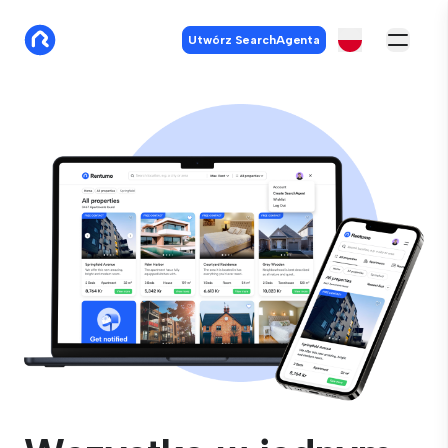
Utwórz SearchAgenta