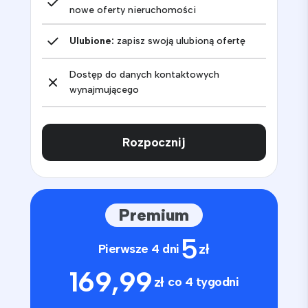
nowe oferty nieruchomości
Ulubione:
zapisz swoją ulubioną ofertę
Dostęp do danych kontaktowych
wynajmującego
Rozpocznij
Premium
5
zł
Pierwsze 4 dni
169,99
zł
co 4 tygodni