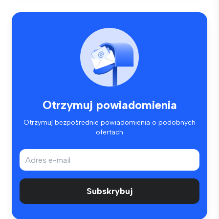
Otrzymuj powiadomienia
Otrzymuj bezpośrednie powiadomienia o podobnych
ofertach
Subskrybuj