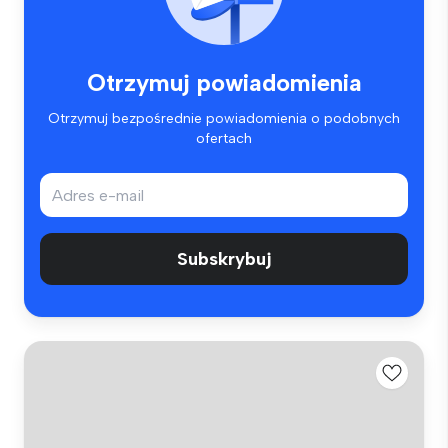
Otrzymuj powiadomienia
Otrzymuj bezpośrednie powiadomienia o podobnych
ofertach
Subskrybuj