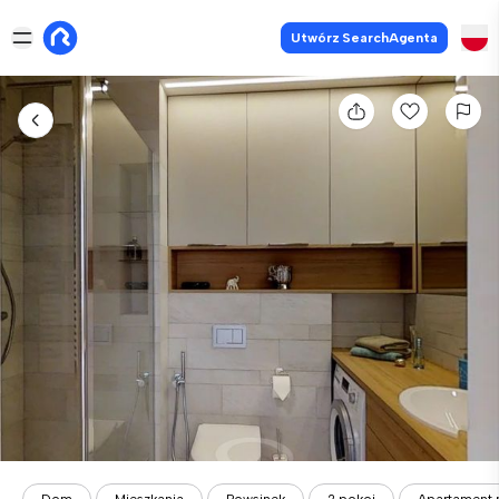
Utwórz SearchAgenta