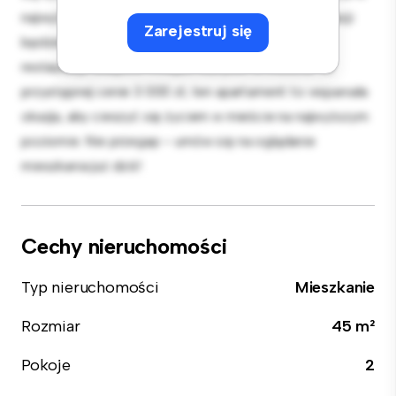
najwyższej jakości sprzęt. Dzięki doskonałej lokalizacji
Zarejestruj się
będziesz zaledwie kilka kroków od najlepszych
restauracji, sklepów i miejsc rozrywki w mieście. W
przystępnej cenie 3 000 zł, ten apartament to wspaniała
okazja, aby cieszyć się życiem w mieście na najwyższym
poziomie. Nie przegap – umów się na oglądanie
mieszkania już dziś!
Cechy nieruchomości
Typ nieruchomości
Mieszkanie
Rozmiar
45 m²
Pokoje
2