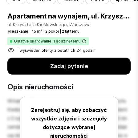
Dom
Mieszkania
Powsinek
2 pokoi
Apartament n
Apartament na wynajem, ul. Krzysztofa Kieślowskiego, Warszawa Wilanów
ul. Krzysztofa Kieślowskiego, Warszawa
Mieszkanie
|
45 m²
|
2 pokoi
|
2 lat temu
Ostatnie skanowanie: 1 godzinę temu
1 wyświetleń oferty z ostatnich 24 godzin
Zadaj pytanie
Opis nieruchomości
Witamy w Twojej nowej miejskiej oazie w ul. Krzysztofa
Kieślowskiego, Warszawa! Ten nowoczesny apartament
Zarejestruj się, aby zobaczyć
z 2 sypialniami oferuje stylową i przytulną przestrzeń do
wszystkie zdjęcia i szczegóły
zamieszkania. Otwarta koncepcja układu idealnie nadaje
dotyczące wybranej
się do rozrywki, a elegancka kuchnia jest wyposażona w
nieruchomości