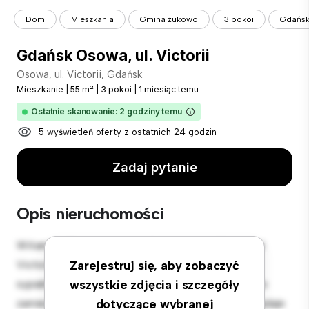
Dom
Mieszkania
Gmina żukowo
3 pokoi
Gdańsk 
Gdańsk Osowa, ul. Victorii
Osowa, ul. Victorii, Gdańsk
Mieszkanie
|
55 m²
|
3 pokoi
|
1 miesiąc temu
Ostatnie skanowanie: 2 godziny temu
5 wyświetleń oferty z ostatnich 24 godzin
Zadaj pytanie
Opis nieruchomości
Witamy w Twojej nowej miejskiej oazie w Osowa, ul.
Victorii, Gdańsk! Ten nowoczesny apartament z 3
Zarejestruj się, aby zobaczyć
sypialniami oferuje stylową i przytulną przestrzeń do
wszystkie zdjęcia i szczegóły
zamieszkania. Otwarta koncepcja układu idealnie nadaje
dotyczące wybranej