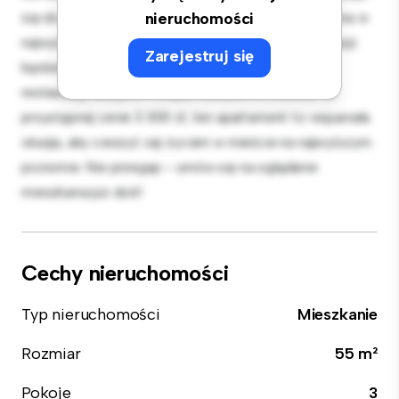
się do rozrywki, a elegancka kuchnia jest wyposażona w
nieruchomości
najwyższej jakości sprzęt. Dzięki doskonałej lokalizacji
Zarejestruj się
będziesz zaledwie kilka kroków od najlepszych
restauracji, sklepów i miejsc rozrywki w mieście. W
przystępnej cenie 3 300 zł, ten apartament to wspaniała
okazja, aby cieszyć się życiem w mieście na najwyższym
poziomie. Nie przegap – umów się na oglądanie
mieszkania już dziś!
Cechy nieruchomości
Typ nieruchomości
Mieszkanie
Rozmiar
55 m²
Pokoje
3