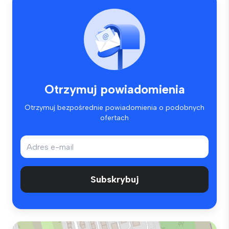
Otrzymuj powiadomienia
Otrzymuj bezpośrednie powiadomienia o podobnych
ofertach
Subskrybuj