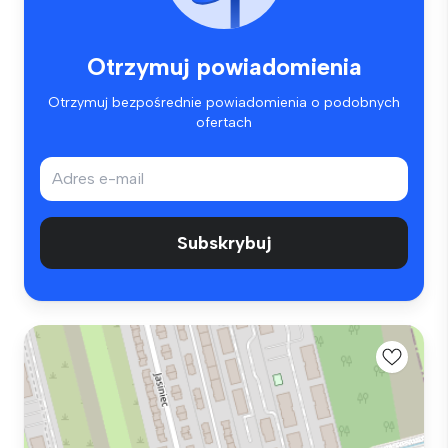
Otrzymuj powiadomienia
Otrzymuj bezpośrednie powiadomienia o podobnych
ofertach
Subskrybuj