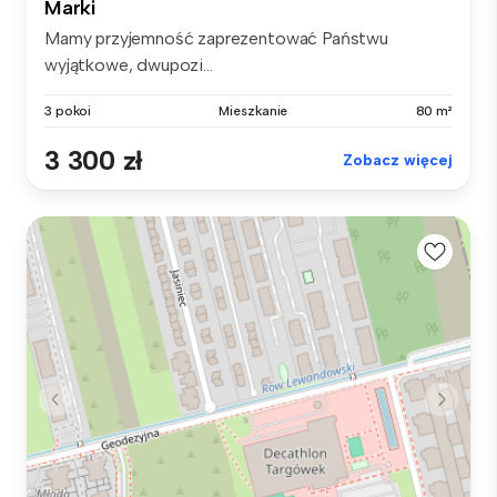
Marki
Mamy przyjemność zaprezentować Państwu
wyjątkowe, dwupozi...
3 pokoi
Mieszkanie
80 m²
3 300 zł
Zobacz więcej