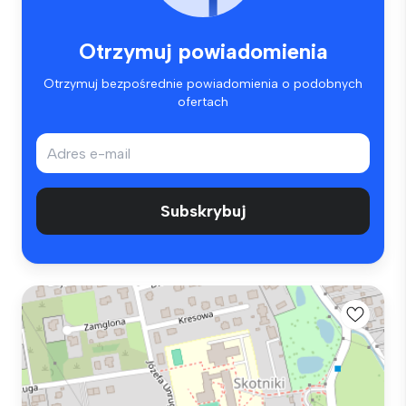
Otrzymuj powiadomienia
Otrzymuj bezpośrednie powiadomienia o podobnych
ofertach
Subskrybuj