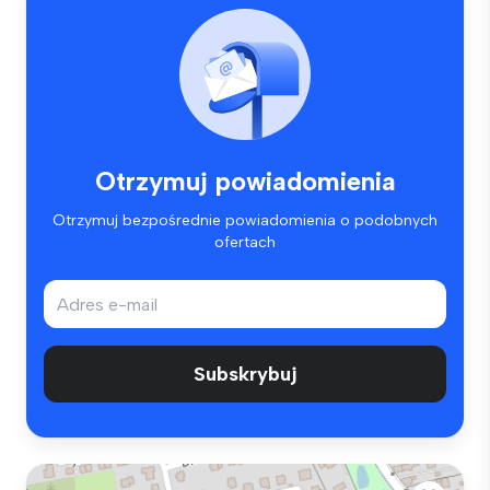
Otrzymuj powiadomienia
Otrzymuj bezpośrednie powiadomienia o podobnych
ofertach
Subskrybuj