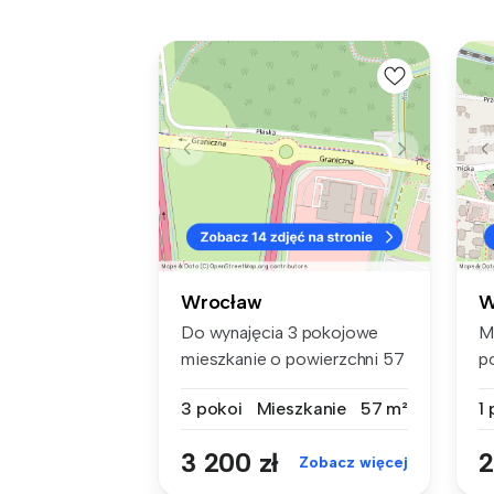
Wrocław
W
Do wynajęcia 3 pokojowe
M
mieszkanie o powierzchni 57
p
m2, u...
na
3 pokoi
Mieszkanie
57 m²
1
3 200 zł
2
Zobacz więcej