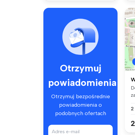
Otrzymuj
W
powiadomienia
D
z
Otrzymuj bezpośrednie
po
powiadomienia o
2
podobnych ofertach
2