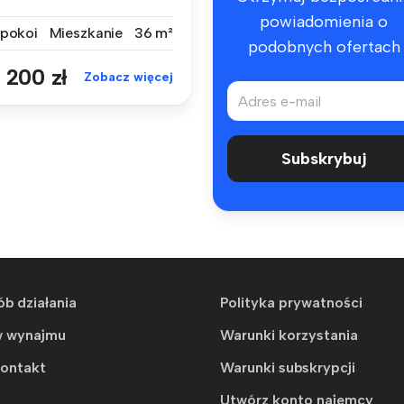
koi:2 • Met...
powiadomienia o
 pokoi
Mieszkanie
36 m²
podobnych ofertach
 200 zł
Zobacz więcej
Subskrybuj
ób działania
Polityka prywatności
w wynajmu
Warunki korzystania
kontakt
Warunki subskrypcji
Utwórz konto najemcy