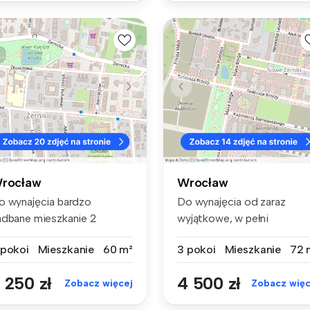
rocław
Wrocław
o wynajęcia bardzo
Do wynajęcia od zaraz
adbane mieszkanie 2
wyjątkowe, w pełni
kojowe, z balk...
wyposażone, 3-po...
 pokoi
Mieszkanie
60 m²
3 pokoi
Mieszkanie
72 
 250 zł
4 500 zł
Zobacz więcej
Zobacz więc