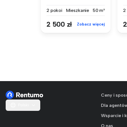
mieszkan...
po
2 pokoi
Mieszkanie
50 m²
2
2 500 zł
2
Zobacz więcej
Ceny i spos
Polski
Dla agentó
Wsparcie i 
O nas