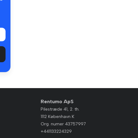
Rentumo ApS
Pilestræde 41, 2. th.
1112 København K
Org. numer 43757997
+441133224329