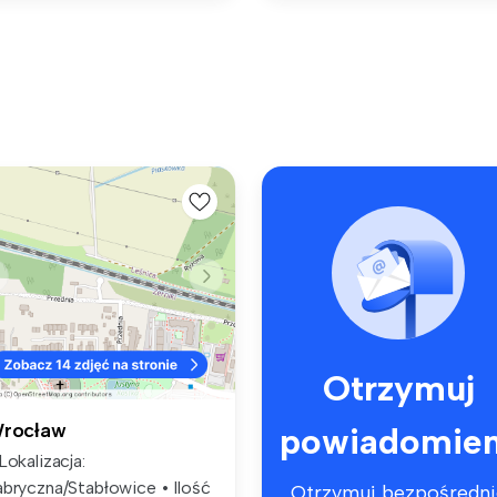
Otrzymuj
rocław
powiadomien
Lokalizacja:
abryczna/Stabłowice • Ilość
Otrzymuj bezpośredni