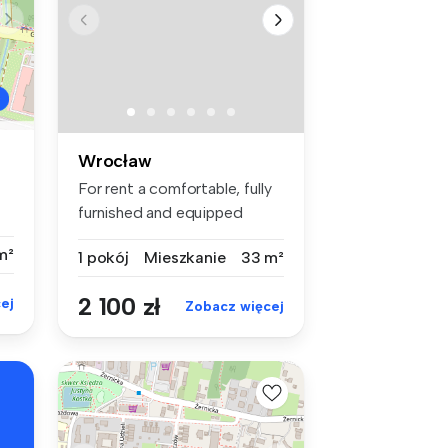
Wrocław
For rent a comfortable, fully
furnished and equipped
apar...
m²
1 pokój
Mieszkanie
33 m²
2 100 zł
ej
Zobacz więcej