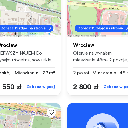
rocław
Wrocław
IERWSZY NAJEM Do
Oferuję na wynajem
ynajmu świetna, nowiutkie,
mieszkanie 48m- 2 pokoje,
ompaktowe ...
oddzielna ku...
 pokój
Mieszkanie
29 m²
2 pokoi
Mieszkanie
48 
 550 zł
2 800 zł
Zobacz więcej
Zobacz więc