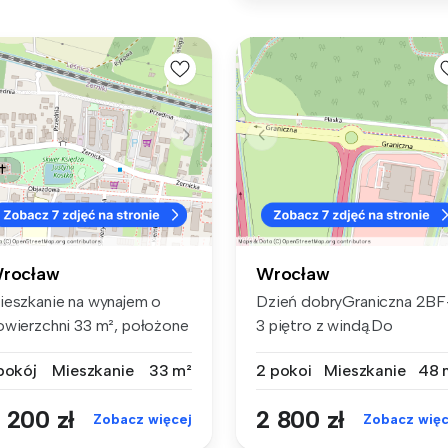
rocław
Wrocław
ieszkanie na wynajem o
Dzień dobryGraniczna 2BF
owierzchni 33 m², położone
3 piętro z windą.Do
 pa...
wynajęcia j...
 pokój
Mieszkanie
33 m²
2 pokoi
Mieszkanie
48 
 200 zł
2 800 zł
Zobacz więcej
Zobacz więc