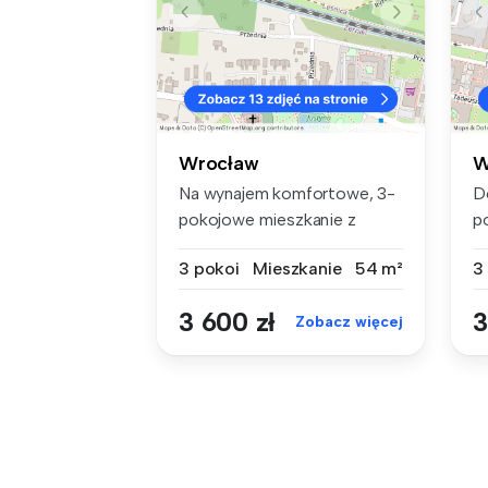
Wrocław
W
Na wynajem komfortowe, 3-
D
pokojowe mieszkanie z
p
ogródkiem,...
po
3 pokoi
Mieszkanie
54 m²
3
3 600 zł
3
Zobacz więcej