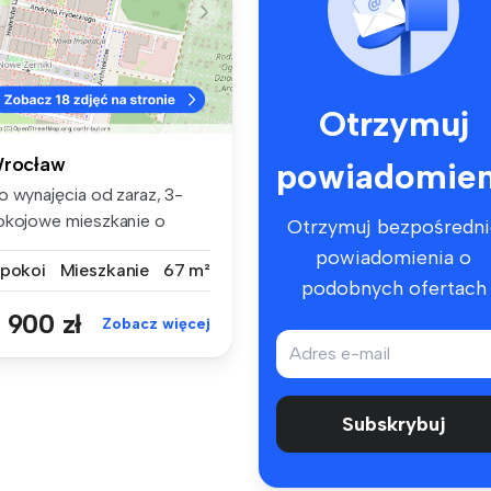
Otrzymuj
rocław
powiadomien
o wynajęcia od zaraz, 3-
okojowe mieszkanie o
Otrzymuj bezpośredni
wierzchn...
powiadomienia o
 pokoi
Mieszkanie
67 m²
podobnych ofertach
 900 zł
Zobacz więcej
Subskrybuj