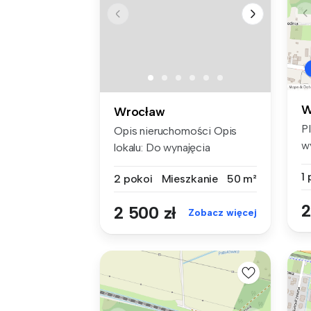
W
Wrocław
P
Opis nieruchomości Opis
w
lokalu: Do wynajęcia
k
przestro...
1
2 pokoi
Mieszkanie
50 m²
2
2 500 zł
Zobacz więcej