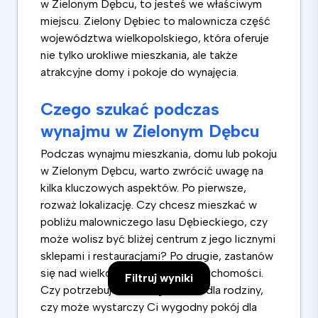
w Zielonym Dębcu, to jesteś we właściwym
miejscu. Zielony Dębiec to malownicza część
województwa wielkopolskiego, która oferuje
nie tylko urokliwe mieszkania, ale także
atrakcyjne domy i pokoje do wynajęcia.
Czego szukać podczas
wynajmu w Zielonym Dębcu
Podczas wynajmu mieszkania, domu lub pokoju
w Zielonym Dębcu, warto zwrócić uwagę na
kilka kluczowych aspektów. Po pierwsze,
rozważ lokalizację. Czy chcesz mieszkać w
pobliżu malowniczego lasu Dębieckiego, czy
może wolisz być bliżej centrum z jego licznymi
sklepami i restauracjami? Po drugie, zastanów
się nad wielkością i układem nieruchomości.
Filtruj wyniki
Czy potrzebujesz dużego domu dla rodziny,
czy może wystarczy Ci wygodny pokój dla