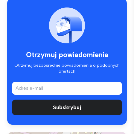
Otrzymuj powiadomienia
Otrzymuj bezpośrednie powiadomienia o podobnych
ofertach
Subskrybuj