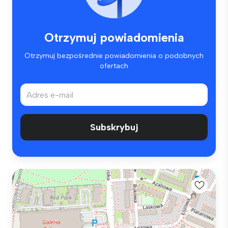
Otrzymuj powiadomienia
Otrzymuj bezpośrednie powiadomienia o podobnych
ofertach
Subskrybuj