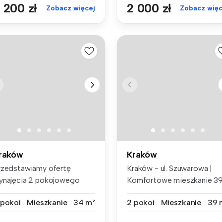
 200 zł
2 000 zł
Zobacz więcej
Zobacz więc
raków
Kraków
rzedstawiamy ofertę
Kraków - ul. Szuwarowa |
ynajęcia 2 pokojowego
Komfortowe mieszkanie 3
eszkania o ...
m² na w...
 pokoi
Mieszkanie
34 m²
2 pokoi
Mieszkanie
39 