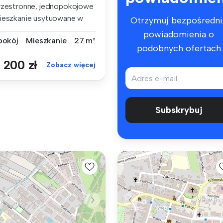
rzestronne, jednopokojowe
ieszkanie usytuowane w
Otrzymuj bezpośredni
ejsc...
powiadomienia o
 pokój
Mieszkanie
27 m²
podobnych ofertach
 200 zł
Zobacz więcej
Subskrybuj