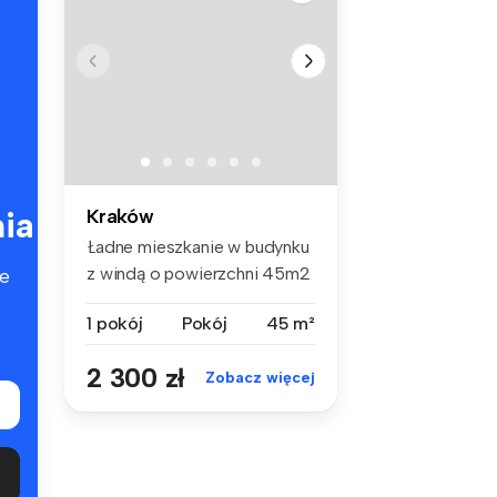
ia
Kraków
Ładne mieszkanie w budynku
z windą o powierzchni 45m2
e
na ...
1 pokój
Pokój
45 m²
2 300 zł
Zobacz więcej