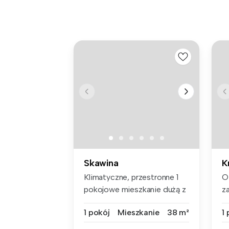
Skawina
K
Klimatyczne, przestronne 1
O
pokojowe mieszkanie dużą z
za
odd...
pe
1 pokój
Mieszkanie
38 m²
1