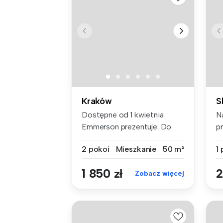
Kraków
S
Dostępne od 1 kwietnia
N
Emmerson prezentuje: Do
p
wynajęcia ...
m²
2 pokoi
Mieszkanie
50 m²
1
1 850 zł
2
Zobacz więcej