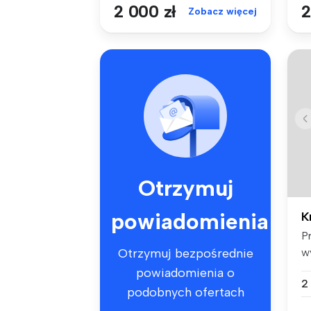
2 000 zł
2
Zobacz więcej
Otrzymuj
powiadomienia
K
P
w
Otrzymuj bezpośrednie
mi
powiadomienia o
2
podobnych ofertach