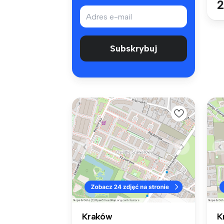
2
Subskrybuj
Kraków
K