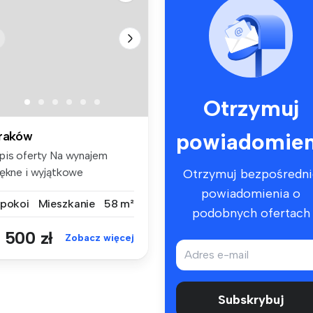
Otrzymuj
powiadomien
raków
pis oferty Na wynajem
iękne i wyjątkowe
Otrzymuj bezpośredni
meblowane 2 ...
powiadomienia o
 pokoi
Mieszkanie
58 m²
podobnych ofertach
 500 zł
Zobacz więcej
Subskrybuj