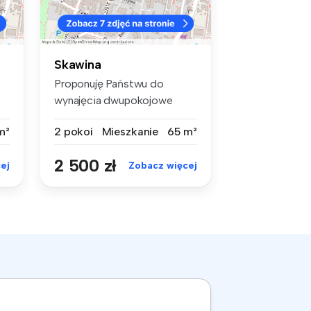
Skawina
Proponuję Państwu do
wynajęcia dwupokojowe
mieszkanie, o ...
m²
2 pokoi
Mieszkanie
65 m²
2 500 zł
ej
Zobacz więcej