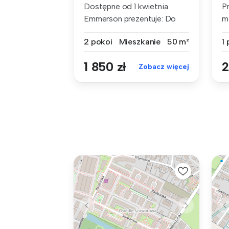
Dostępne od 1 kwietnia
P
Emmerson prezentuje: Do
m
wynajęcia ...
mi
2 pokoi
Mieszkanie
50 m²
1
1 850 zł
2
Zobacz więcej