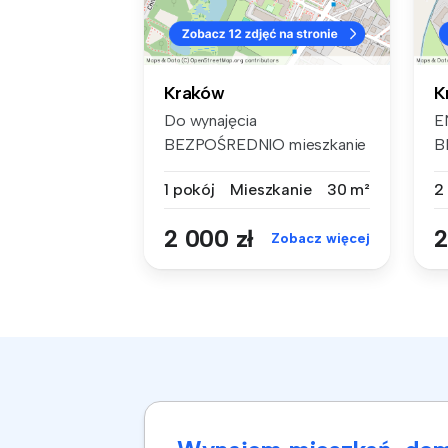
Kraków
K
Do wynajęcia
E
BEZPOŚREDNIO mieszkanie
B
o powierzchni 30 m2 ...
m
1 pokój
Mieszkanie
30 m²
2
ba
2 000 zł
2
Zobacz więcej