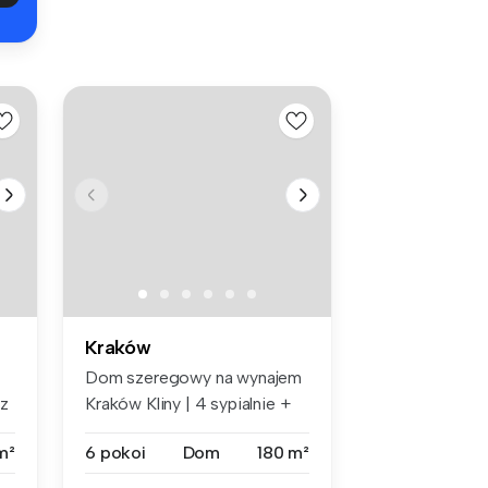
Kraków
Dom szeregowy na wynajem
 z
Kraków Kliny | 4 sypialnie +
biu...
m²
6 pokoi
Dom
180 m²