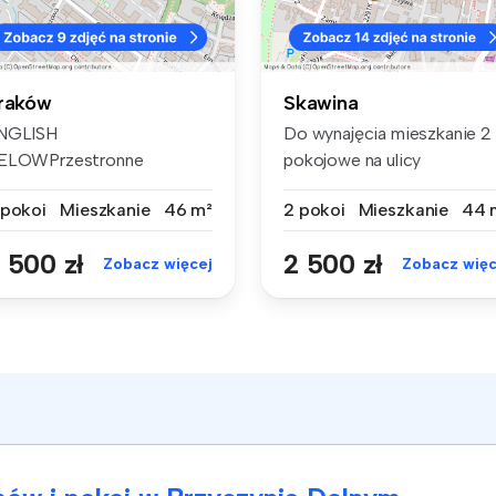
raków
Skawina
NGLISH
Do wynajęcia mieszkanie 2
ELOWPrzestronne
pokojowe na ulicy
ieszkanie z dużym
Sikorskiego w...
 pokoi
Mieszkanie
46 m²
2 pokoi
Mieszkanie
44 
lkonem i pi...
 500 zł
2 500 zł
Zobacz więcej
Zobacz więc