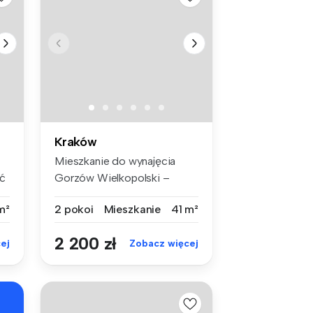
Kraków
Mieszkanie do wynajęcia
ć
Gorzów Wielkopolski –
nowe 2-poko...
m²
2 pokoi
Mieszkanie
41 m²
2 200 zł
ej
Zobacz więcej