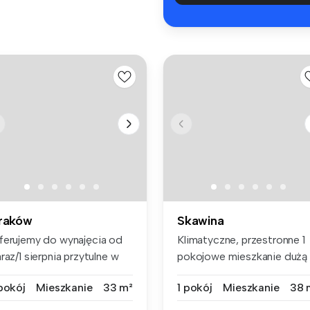
raków
Skawina
ferujemy do wynajęcia od
Klimatyczne, przestronne 1
raz/1 sierpnia przytulne w
pokojowe mieszkanie dużą
...
odd...
 pokój
Mieszkanie
33 m²
1 pokój
Mieszkanie
38 