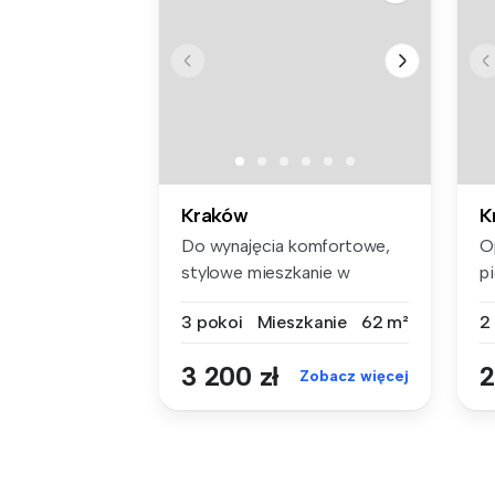
Kraków
K
Do wynajęcia komfortowe,
O
stylowe mieszkanie w
p
spokojnej o...
u
3 pokoi
Mieszkanie
62 m²
2
3 200 zł
2
Zobacz więcej