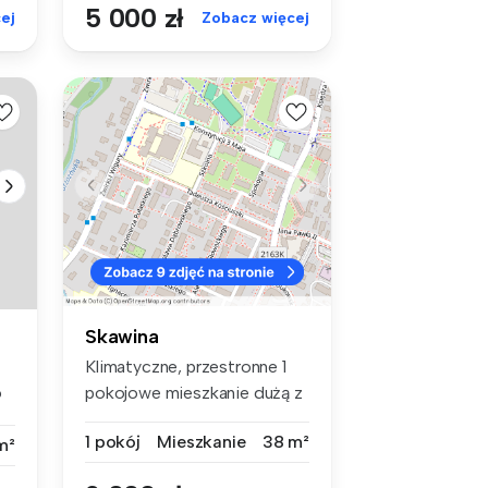
5 000 zł
ej
Zobacz więcej
Skawina
Klimatyczne, przestronne 1
pokojowe mieszkanie dużą z
9
odd...
1 pokój
Mieszkanie
38 m²
m²