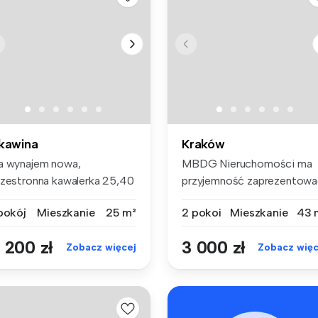
kawina
Kraków
a wynajem nowa,
MBDG Nieruchomości ma
rzestronna kawalerka 25,40
przyjemność zaprezentowa
 - usytuo...
Państwu k...
 pokój
Mieszkanie
25 m²
2 pokoi
Mieszkanie
43 
 200 zł
3 000 zł
Zobacz więcej
Zobacz więc