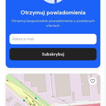
Otrzymuj powiadomienia
Otrzymuj bezpośrednie powiadomienia o podobnych
ofertach
Subskrybuj