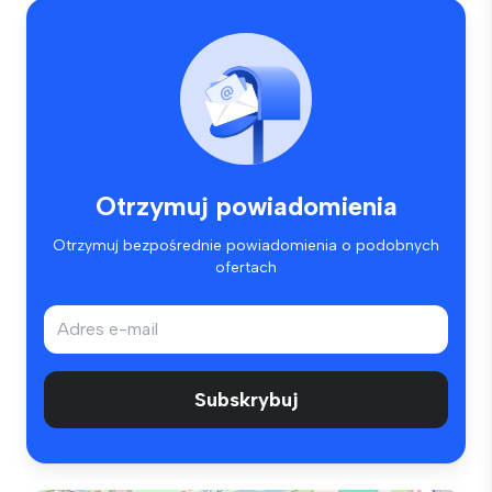
Otrzymuj powiadomienia
Otrzymuj bezpośrednie powiadomienia o podobnych
ofertach
Subskrybuj