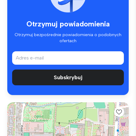
Otrzymuj powiadomienia
Otrzymuj bezpośrednie powiadomienia o podobnych
ofertach
Subskrybuj