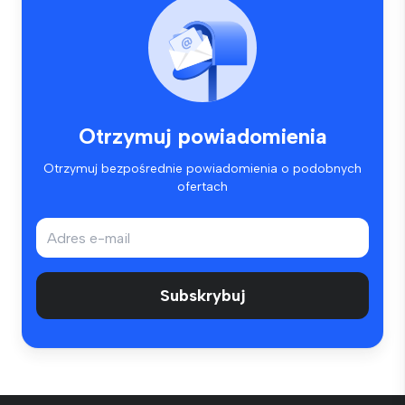
Otrzymuj powiadomienia
Otrzymuj bezpośrednie powiadomienia o podobnych
ofertach
Subskrybuj