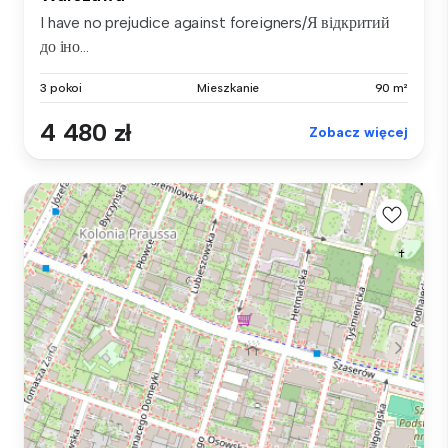
I have no prejudice against foreigners/Я відкритий
до іно...
3 pokoi
Mieszkanie
90 m²
4 480 zł
Zobacz więcej