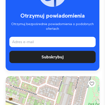
Otrzymuj powiadomienia
Otrzymuj bezpośrednie powiadomienia o podobnych
ofertach
Subskrybuj