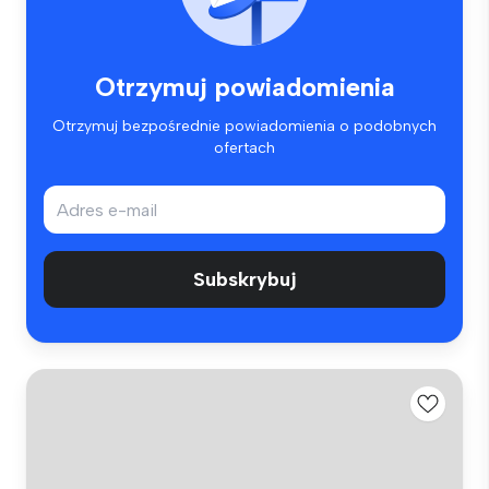
Otrzymuj powiadomienia
Otrzymuj bezpośrednie powiadomienia o podobnych
ofertach
Subskrybuj