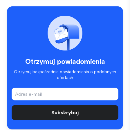
Otrzymuj powiadomienia
Otrzymuj bezpośrednie powiadomienia o podobnych
ofertach
Subskrybuj