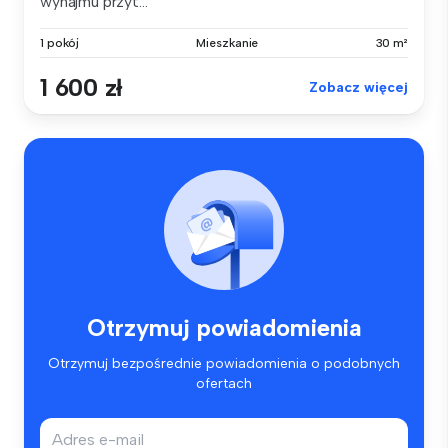
wynajmu przyt...
1 pokój
Mieszkanie
30 m²
1 600 zł
Zobacz więcej
Otrzymuj powiadomienia
Otrzymuj bezpośrednie powiadomienia o podobnych
ofertach