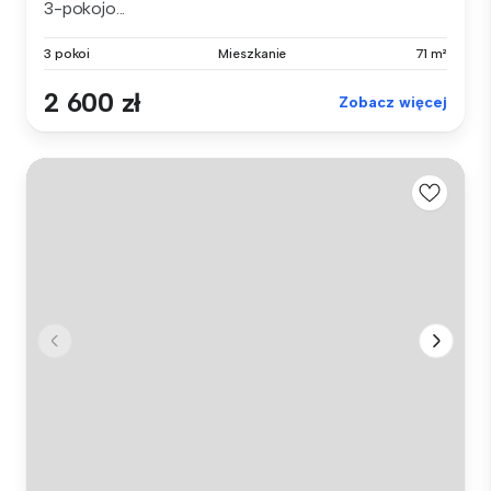
3-pokojo...
3 pokoi
Mieszkanie
71 m²
2 600 zł
Zobacz więcej