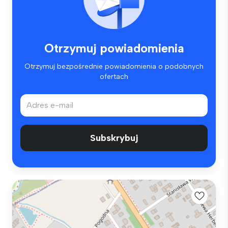
Otrzymuj powiadomienia
Otrzymuj bezpośrednie powiadomienia o podobnych
ofertach
Subskrybuj