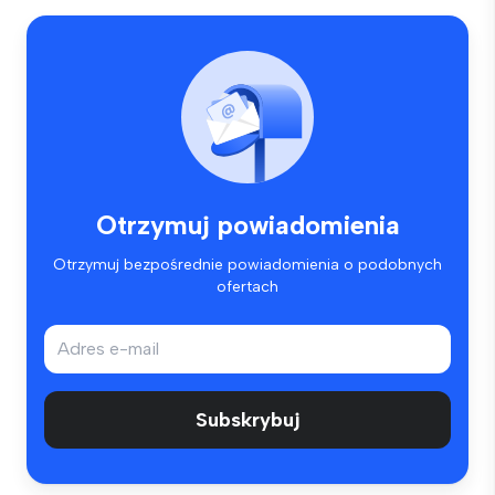
Otrzymuj powiadomienia
Otrzymuj bezpośrednie powiadomienia o podobnych
ofertach
Subskrybuj