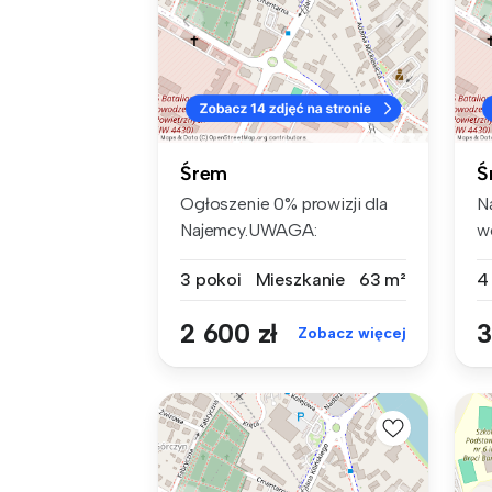
Śrem
Ś
Ogłoszenie 0% prowizji dla
N
Najemcy.UWAGA:
w
Obcokrajowcy ty...
ca
3 pokoi
Mieszkanie
63 m²
4
2 600 zł
3
Zobacz więcej