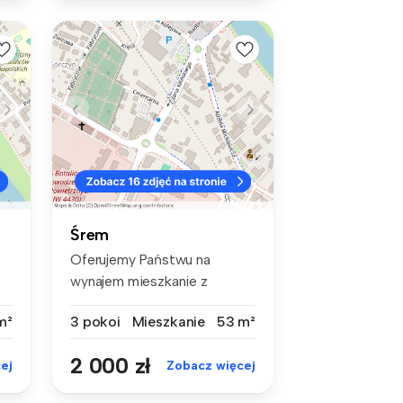
Śrem
Oferujemy Państwu na
wynajem mieszkanie z
klimatyzacją zn...
m²
3 pokoi
Mieszkanie
53 m²
2 000 zł
ej
Zobacz więcej