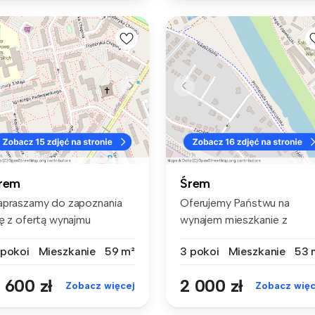
rem
Śrem
apraszamy do zapoznania
Oferujemy Państwu na
ię z ofertą wynajmu
wynajem mieszkanie z
eszkania,...
klimatyzacją zn...
 pokoi
Mieszkanie
59 m²
3 pokoi
Mieszkanie
53 
 600 zł
2 000 zł
Zobacz więcej
Zobacz więc