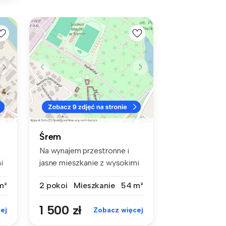
Śrem
Na wynajem przestronne i
i
jasne mieszkanie z wysokimi
sufi...
m²
2 pokoi
Mieszkanie
54 m²
1 500 zł
ej
Zobacz więcej