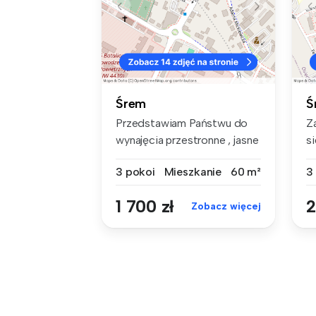
Śrem
Ś
Przedstawiam Państwu do
Z
wynajęcia przestronne , jasne
s
i...
mi
3 pokoi
Mieszkanie
60 m²
3
1 700 zł
2
Zobacz więcej