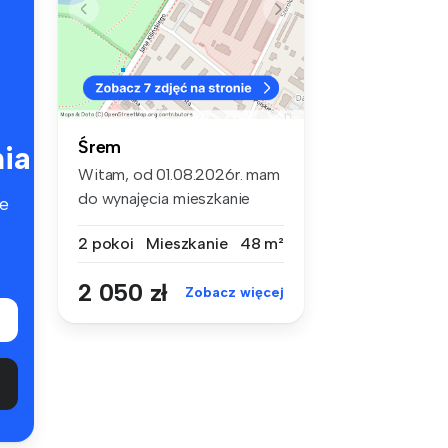
Śrem
ia
Witam, od 01.08.2026r. mam
do wynajęcia mieszkanie
e
48m2 (...
2 pokoi
Mieszkanie
48 m²
2 050 zł
Zobacz więcej