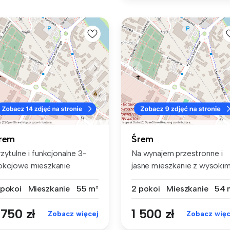
rem
Śrem
zytulne i funkcjonalne 3-
Na wynajem przestronne i
okojowe mieszkanie
jasne mieszkanie z wysokim
łożone n...
sufi...
 pokoi
Mieszkanie
55 m²
2 pokoi
Mieszkanie
54 
 750 zł
1 500 zł
Zobacz więcej
Zobacz więc