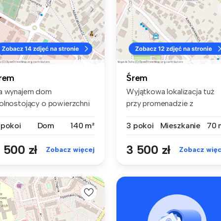
rem
Śrem
a wynajem dom
Wyjątkowa lokalizacja tuż
olnostojący o powierzchni
przy promenadzie z
łkowitej 140 ...
obłędnym wid...
 pokoi
Dom
140 m²
3 pokoi
Mieszkanie
70 
 500 zł
3 500 zł
Zobacz więcej
Zobacz więc