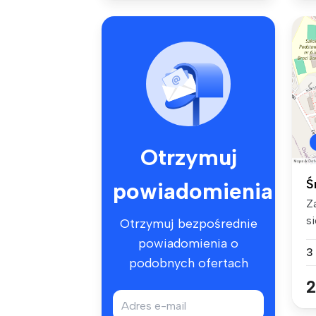
Otrzymuj
Ś
powiadomienia
Z
s
Otrzymuj bezpośrednie
mi
powiadomienia o
3
podobnych ofertach
2