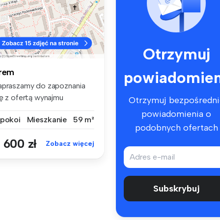
Otrzymuj
rem
powiadomien
apraszamy do zapoznania
ię z ofertą wynajmu
Otrzymuj bezpośredni
eszkania,...
powiadomienia o
 pokoi
Mieszkanie
59 m²
podobnych ofertach
 600 zł
Zobacz więcej
Subskrybuj