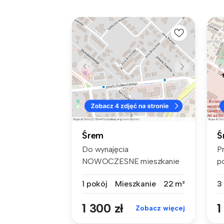
Śrem
Ś
Do wynajęcia
Pr
NOWOCZESNE mieszkanie
p
o powierzchni 22,00 m2...
po
1 pokój
Mieszkanie
22 m²
3
1 300 zł
1
Zobacz więcej