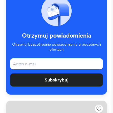
Otrzymuj powiadomienia
Otrzymuj bezpośrednie powiadomienia o podobnych
ofertach
Subskrybuj