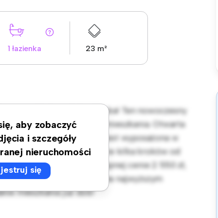
1 łazienka
23 m²
arszawa, Bielany, Kolumbijska! Ten nowoczesny
i przytulną przestrzeń do zamieszkania. Otwarta
 się, aby zobaczyć
zrywki, a elegancka kuchnia jest wyposażona w
djęcia i szczegóły
 lokalizacji będziesz zaledwie kilka kroków od
ranej nieruchomości
ozrywki w mieście. W przystępnej cenie 2 550 zł,
jestruj się
eszyć się życiem w mieście na najwyższym
nie mieszkania już dziś!