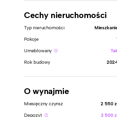
Cechy nieruchomości
Typ nieruchomości
Mieszkani
Pokoje
Umeblowany
Ta
Rok budowy
202
O wynajmie
Miesięczny czynsz
2 550 z
Depozyt
3 500 z