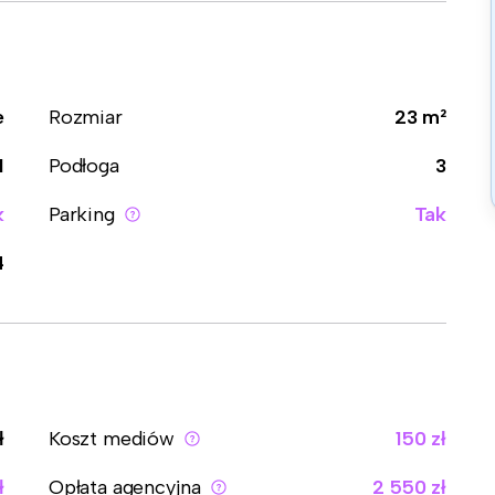
e
Rozmiar
23 m²
1
Podłoga
3
k
Parking
Tak
4
ł
Koszt mediów
150 zł
ł
Opłata agencyjna
2 550 zł