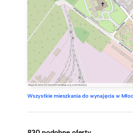
Wszystkie mieszkania do wynajęcia w Młoc
830 podobne oferty