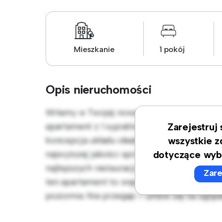
Mieszkanie
1 pokój
Opis nieruchomości
Witamy w Twojej nowej miejskiej oazie w W
apartament z 1 sypialniami oferuje stylową 
Zarejestruj
koncepcja układu idealnie nadaje się do ro
wszystkie z
najwyższej jakości sprzęt. Dzięki doskonałej
dotyczące wyb
najlepszych restauracji, sklepów i miejsc r
Zare
ten apartament to wspaniała okazja, aby ci
poziomie. Nie przegap – umów się na ogląda