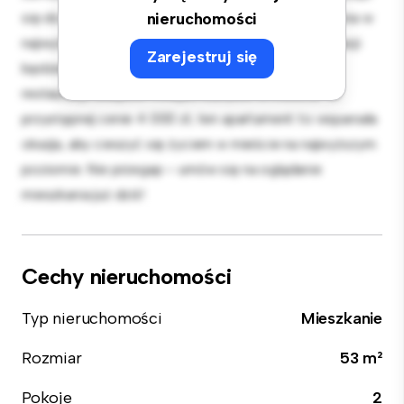
się do rozrywki, a elegancka kuchnia jest wyposażona w
nieruchomości
najwyższej jakości sprzęt. Dzięki doskonałej lokalizacji
Zarejestruj się
będziesz zaledwie kilka kroków od najlepszych
restauracji, sklepów i miejsc rozrywki w mieście. W
przystępnej cenie 4 000 zł, ten apartament to wspaniała
okazja, aby cieszyć się życiem w mieście na najwyższym
poziomie. Nie przegap – umów się na oglądanie
mieszkania już dziś!
Cechy nieruchomości
Typ nieruchomości
Mieszkanie
Rozmiar
53 m²
Pokoje
2