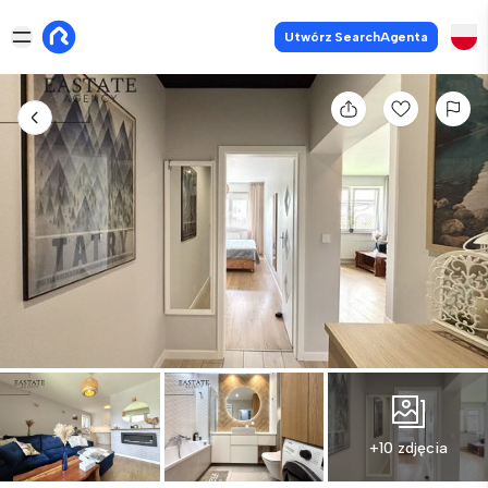
Utwórz SearchAgenta
+10 zdjęcia