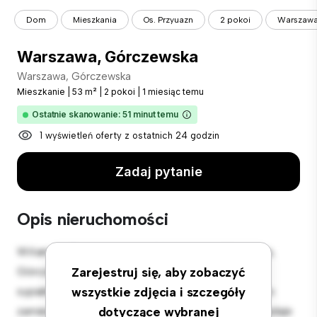
Dom
Mieszkania
Os. Przyuazn
2 pokoi
Warszawa
Warszawa, Górczewska
Warszawa, Górczewska
Mieszkanie
|
53 m²
|
2 pokoi
|
1 miesiąc temu
Ostatnie skanowanie: 51 minut temu
1 wyświetleń oferty z ostatnich 24 godzin
Zadaj pytanie
Opis nieruchomości
Witamy w Twojej nowej miejskiej oazie w Warszawa,
Górczewska! Ten nowoczesny apartament z 2
Zarejestruj się, aby zobaczyć
sypialniami oferuje stylową i przytulną przestrzeń do
wszystkie zdjęcia i szczegóły
zamieszkania. Otwarta koncepcja układu idealnie nadaje
dotyczące wybranej