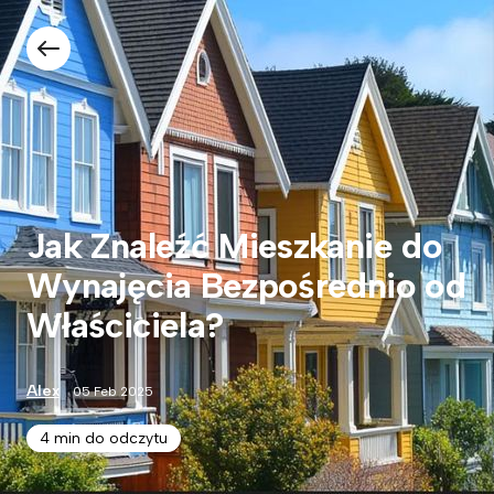
Jak Znaleźć Mieszkanie do
Wynajęcia Bezpośrednio od
Właściciela?
Alex
05 Feb 2025
4 min do odczytu