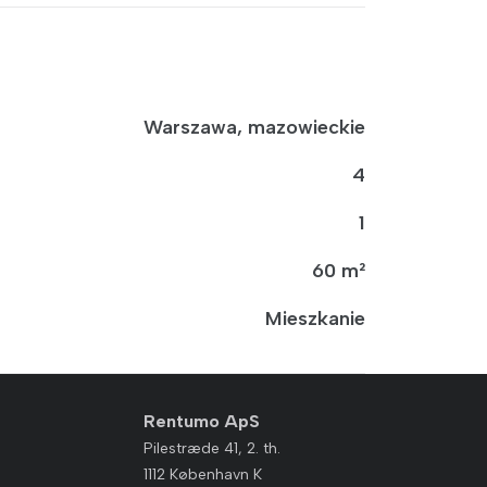
Warszawa, mazowieckie
4
1
60 m²
Mieszkanie
Rentumo ApS
Pilestræde 41, 2. th.
1112 København K