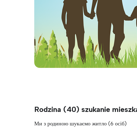
Rodzina (40) szukanie miesz
Ми з родиною шукаємо житло (6 осіб)