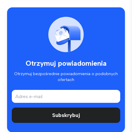
Otrzymuj powiadomienia
Otrzymuj bezpośrednie powiadomienia o podobnych
ofertach
Subskrybuj