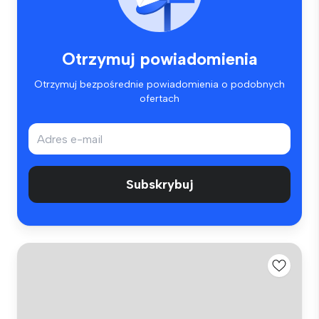
Otrzymuj powiadomienia
Otrzymuj bezpośrednie powiadomienia o podobnych
ofertach
Subskrybuj