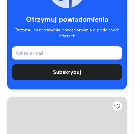
Otrzymuj powiadomienia
Otrzymuj bezpośrednie powiadomienia o podobnych
ofertach
Subskrybuj