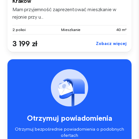
Kraków
Mam przyjemność zaprezentować mieszkanie w
rejonie przy u...
2 pokoi
Mieszkanie
40 m²
3 199 zł
Zobacz więcej
Otrzymuj powiadomienia
Otrzymuj bezpośrednie powiadomienia o podobnych
ofertach