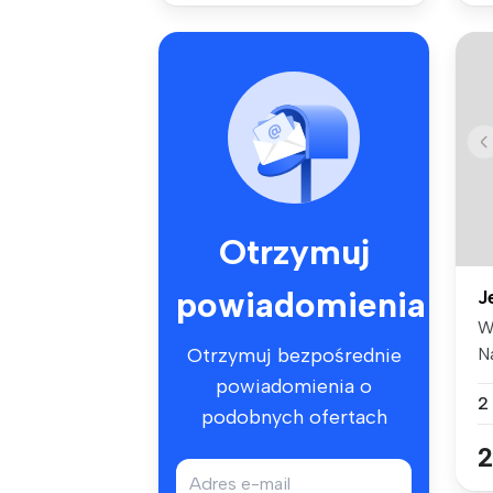
Otrzymuj
powiadomienia
J
W
N
Otrzymuj bezpośrednie
do
powiadomienia o
2
podobnych ofertach
2