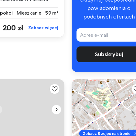
owoczesny, dw...
powiadomienia o
 pokoi
Mieszkanie
59 m²
podobnych ofertach
 200 zł
Zobacz więcej
Subskrybuj