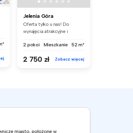
Jelenia Góra
Oferta tylko u nas! Do
wynajęcia atrakcyjne i
rozkładow...
m²
2 pokoi
Mieszkanie
52 m²
2 750 zł
ej
Zobacz więcej
ownicze miasto, położone w