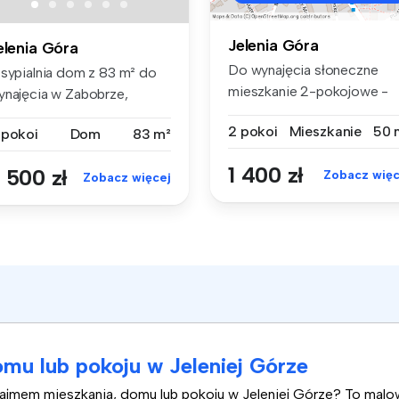
Jelenia Góra
elenia Góra
Do wynajęcia słoneczne
 sypialnia dom z 83 m² do
mieszkanie 2-pokojowe -
ynajęcia w Zabobrze,
Zabobrze I...
OLNOŚLĄ...
2 pokoi
Mieszkanie
50 
 pokoi
Dom
83 m²
1 400 zł
 500 zł
Zobacz więc
Zobacz więcej
mu lub pokoju w Jeleniej Górze
najmem mieszkania, domu lub pokoju w Jeleniej Górze? To mal