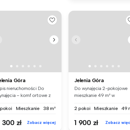
elenia Góra
Jelenia Góra
pis nieruchomości Do
Do wynajęcia 2-pokojowe
ynajęcia – komf ortowe z
mieszkanie 49 m² w
lkone...
klimatycznej k...
 pokoi
Mieszkanie
38 m²
2 pokoi
Mieszkanie
49 
 300 zł
1 900 zł
Zobacz więcej
Zobacz więc