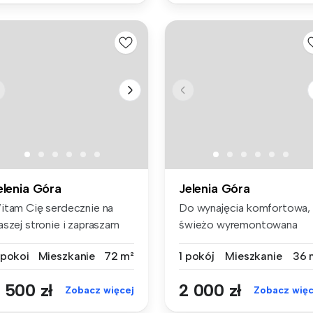
elenia Góra
Jelenia Góra
itam Cię serdecznie na
Do wynajęcia komfortowa,
aszej stronie i zapraszam
świeżo wyremontowana
 zap...
kawalerka (...
 pokoi
Mieszkanie
72 m²
1 pokój
Mieszkanie
36 
 500 zł
2 000 zł
Zobacz więcej
Zobacz więc