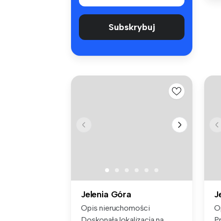
Subskrybuj
Jelenia Góra
J
Opis nieruchomości
O
Doskonała lokalizacja na
P