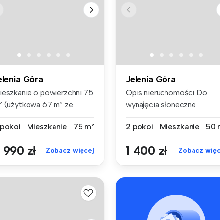
elenia Góra
Jelenia Góra
ieszkanie o powierzchni 75
Opis nieruchomości Do
² (użytkowa 67 m² ze
wynajęcia słoneczne
ględu...
mieszkanie 2-...
 pokoi
Mieszkanie
75 m²
2 pokoi
Mieszkanie
50 
 990 zł
1 400 zł
Zobacz więcej
Zobacz więc