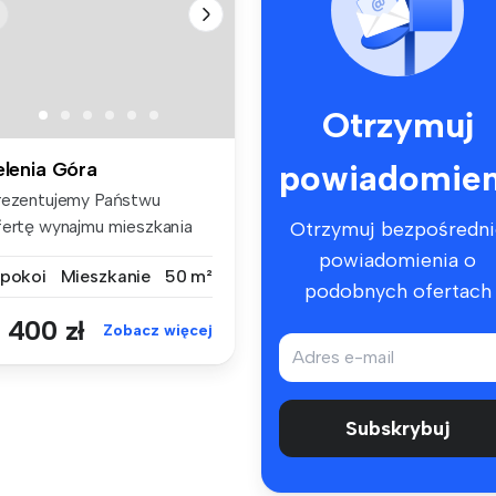
Otrzymuj
powiadomien
elenia Góra
rezentujemy Państwu
fertę wynajmu mieszkania
Otrzymuj bezpośredni
wupokojow...
powiadomienia o
 pokoi
Mieszkanie
50 m²
podobnych ofertach
 400 zł
Zobacz więcej
Subskrybuj