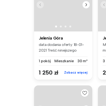
Jelenia Góra
J
data dodania oferty: 18-01-
M
2021 Treść niniejszego
m
ogłosze...
wz
1 pokój
Mieszkanie
30 m²
3
1 250 zł
2
Zobacz więcej