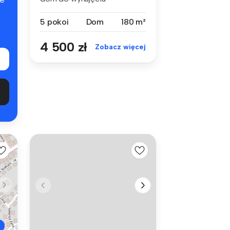
zlokalizowany na t...
5 pokoi
Dom
180 m²
4 500 zł
Zobacz więcej