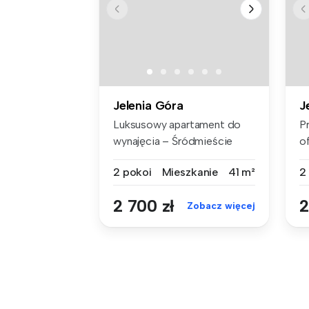
Jelenia Góra
J
Luksusowy apartament do
P
wynajęcia – Śródmieście
o
Jeleniej ...
d
2 pokoi
Mieszkanie
41 m²
2
2 700 zł
2
Zobacz więcej