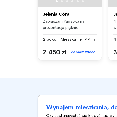
Jelenia Góra
J
Zapraszam Państwa na
4
prezentacje pięknie
w
urządzonego apar...
D
2 pokoi
Mieszkanie
44 m²
4
2 450 zł
3
Zobacz więcej
Wynajem mieszkania, do
Czy zastanawiałeś się kiedyś nad wy