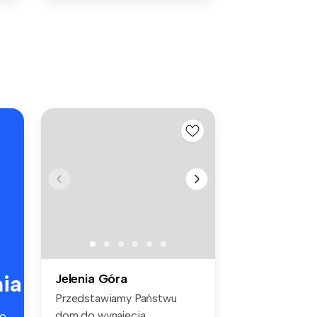
ia
Jelenia Góra
Przedstawiamy Państwu
dom do wynajęcia
e