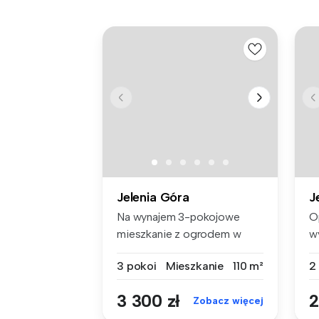
Jelenia Góra
J
Na wynajem 3-pokojowe
O
mieszkanie z ogrodem w
w
Cieplicach!...
ba
3 pokoi
Mieszkanie
110 m²
2
3 300 zł
2
Zobacz więcej