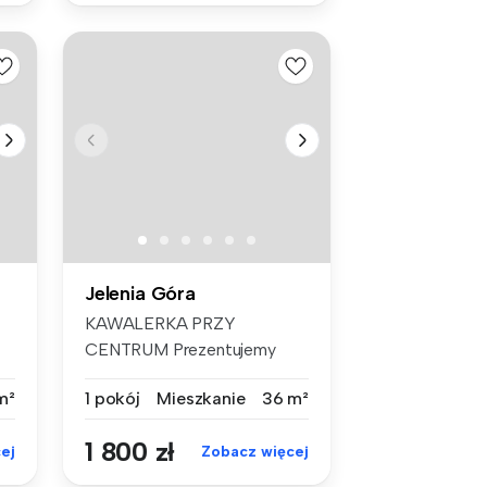
Jelenia Góra
KAWALERKA PRZY
CENTRUM Prezentujemy
Państwu do wynajęci...
m²
1 pokój
Mieszkanie
36 m²
1 800 zł
ej
Zobacz więcej