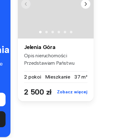
ia
Jelenia Góra
Opis nieruchomości
Przedstawiam Państwu
e
komfortowe mies...
2 pokoi
Mieszkanie
37 m²
2 500 zł
Zobacz więcej