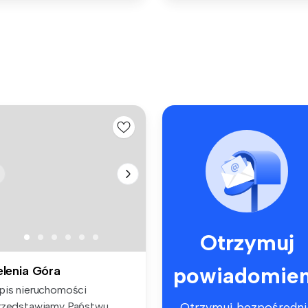
Otrzymuj
powiadomien
elenia Góra
pis nieruchomości
rzedstawiamy Państwu
Otrzymuj bezpośredni