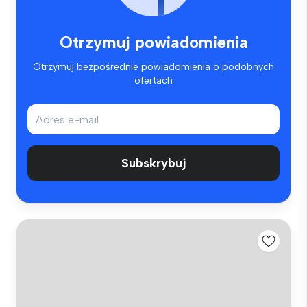
Otrzymuj powiadomienia
Otrzymuj bezpośrednie powiadomienia o podobnych
ofertach
Subskrybuj