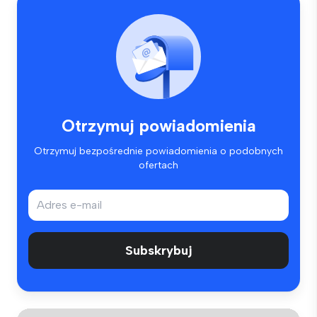
Otrzymuj powiadomienia
Otrzymuj bezpośrednie powiadomienia o podobnych
ofertach
Subskrybuj