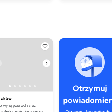
Otrzymuj
powiadomien
raków
o wynajęcia od zaraz
walerka znajdująca się na
Otrzymuj bezpośredni