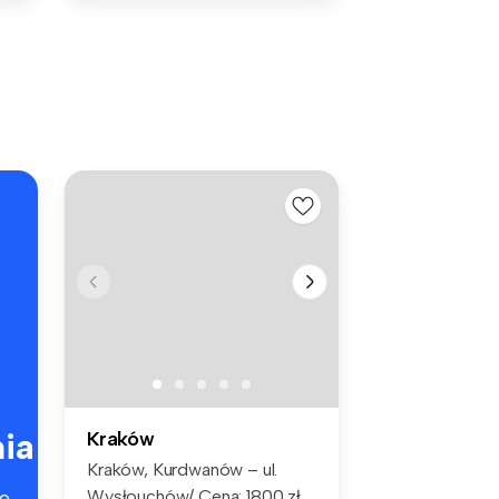
ia
Kraków
Kraków, Kurdwanów – ul.
Wysłouchów/ Cena: 1800 zł
e