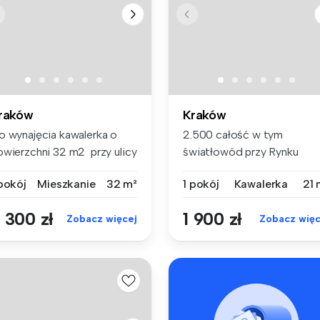
raków
Kraków
o wynajęcia kawalerka o
2.500 całość w tym
owierzchni 32 m2 przy ulicy
światłowód przy Rynku
...
Podgórskim. Ry...
 pokój
Mieszkanie
32 m²
1 pokój
Kawalerka
21 
 300 zł
1 900 zł
Zobacz więcej
Zobacz więc