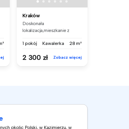
Kraków
Doskonała
lokalizacja,mieszkanie z
widokiem na Rynek Podg...
m²
1 pokój
Kawalerka
28 m²
2 300 zł
ej
Zobacz więcej
e
nych okolic Polski, w Kazimierzu, w