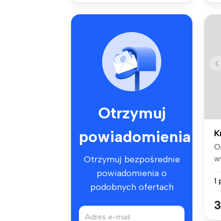
Otrzymuj
powiadomienia
K
O
w
Otrzymuj bezpośrednie
pi
powiadomienia o
1
podobnych ofertach
3