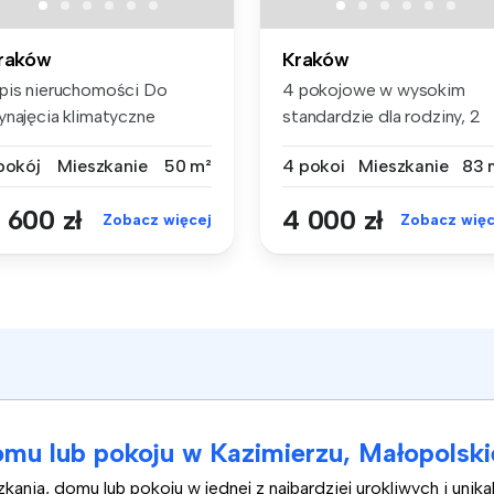
raków
Kraków
pis nieruchomości Do
4 pokojowe w wysokim
ynajęcia klimatyczne
standardzie dla rodziny, 2
eszkanie ...
balkony. ...
 pokój
Mieszkanie
50 m²
4 pokoi
Mieszkanie
83 
 600 zł
4 000 zł
Zobacz więcej
Zobacz więc
mu lub pokoju w Kazimierzu, Małopolski
nia, domu lub pokoju w jednej z najbardziej urokliwych i unikal