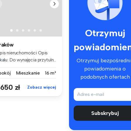
Otrzymuj
powiadomien
raków
pis nieruchomości Opis
kalu: Do wynajęcia przytuln...
Otrzymuj bezpośredni
powiadomienia o
 pokój
Mieszkanie
16 m²
podobnych ofertach
 650 zł
Zobacz więcej
Subskrybuj