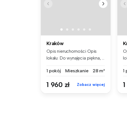
Kraków
K
Opis nieruchomości Opis
O
lokalu: Do wynajęcia piękna, ...
lo
1 pokój
Mieszkanie
28 m²
1
1 960 zł
1
Zobacz więcej