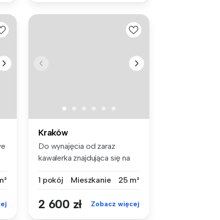
Kraków
we
Do wynajęcia od zaraz
kawalerka znajdująca się na
Kazimie...
m²
1 pokój
Mieszkanie
25 m²
2 600 zł
ej
Zobacz więcej