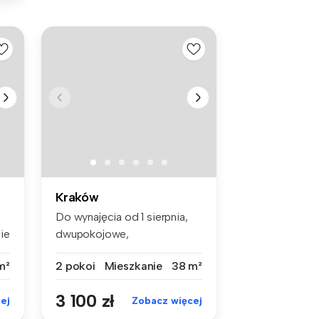
Kraków
Do wynajęcia od 1 sierpnia,
ie
dwupokojowe,
klimatyzowane, u...
m²
2 pokoi
Mieszkanie
38 m²
3 100 zł
ej
Zobacz więcej