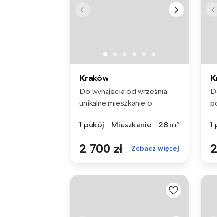
Kraków
K
Do wynajęcia od września
D
unikalne mieszkanie o
p
powierzchn...
Ku
1 pokój
Mieszkanie
28 m²
1
2 700 zł
2
Zobacz więcej