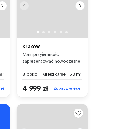
Kraków
Mam przyjemność
zaprezentować nowoczesne
mieszkanie położ...
m²
3 pokoi
Mieszkanie
50 m²
4 999 zł
ej
Zobacz więcej