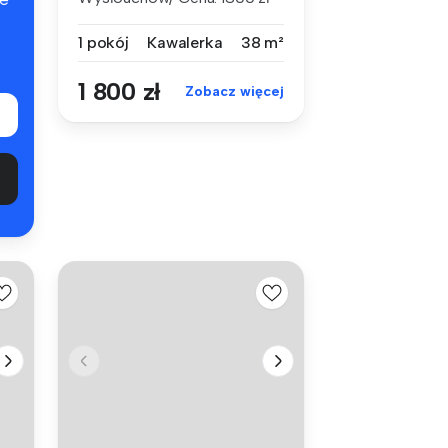
+ opłat...
1 pokój
Kawalerka
38 m²
1 800 zł
Zobacz więcej