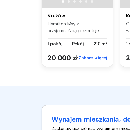
Kraków
K
Hamilton May z
O
przyjemnością prezentuje
w
ofertę unikalnej,...
mi
1 pokój
Pokój
210 m²
1
20 000 zł
2
Zobacz więcej
Wynajem mieszkania, do
Zastanawiasz się nad wynajmem mieszka