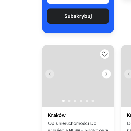
Subskrybuj
Kraków
K
Opis nieruchomości Do
D
wynajęcia NOWE 1-pokojowe
ka