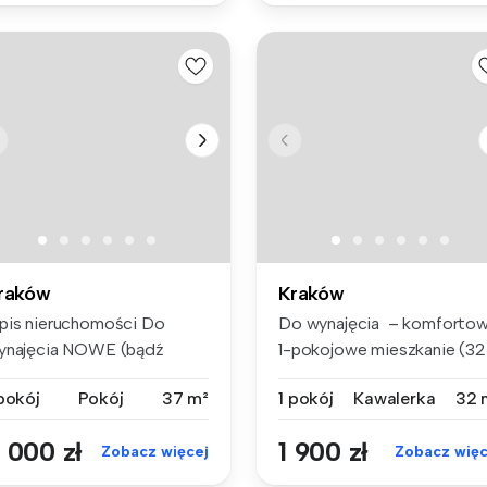
raków
Kraków
pis nieruchomości Do
Do wynajęcia – komforto
ynajęcia NOWE (bądź
1-pokojowe mieszkanie (32
erwszym lo...
m²),...
 pokój
Pokój
37 m²
1 pokój
Kawalerka
32 
 000 zł
1 900 zł
Zobacz więcej
Zobacz więc