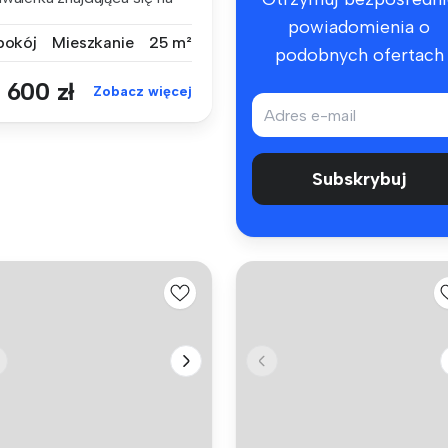
zimie...
powiadomienia o
 pokój
Mieszkanie
25 m²
podobnych ofertach
 600 zł
Zobacz więcej
Subskrybuj