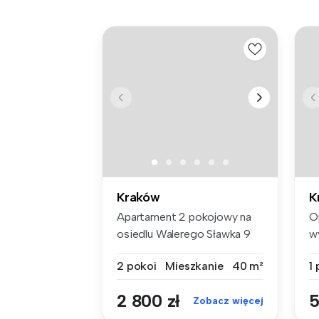
Kraków
K
Apartament 2 pokojowy na
O
osiedlu Walerego Sławka 9
w
Spok...
pi
2 pokoi
Mieszkanie
40 m²
1
2 800 zł
5
Zobacz więcej