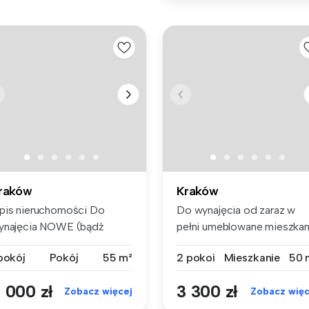
raków
Kraków
pis nieruchomości Do
Do wynajęcia od zaraz w
ynajęcia NOWE (bądź
pełni umeblowane mieszkan
erwszym lo...
o pow...
 pokój
Pokój
55 m²
2 pokoi
Mieszkanie
50 
 000 zł
3 300 zł
Zobacz więcej
Zobacz więc