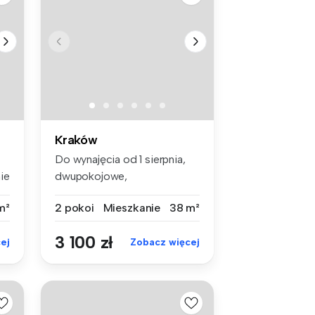
Kraków
Do wynajęcia od 1 sierpnia,
ie
dwupokojowe,
klimatyzowane, u...
m²
2 pokoi
Mieszkanie
38 m²
3 100 zł
ej
Zobacz więcej