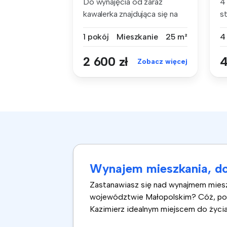
Do wynajęcia od zaraz
4
kawalerka znajdująca się na
st
Kazimie...
ba
1 pokój
Mieszkanie
25 m²
4
2 600 zł
4
Zobacz więcej
Wynajem mieszkania, do
Zastanawiasz się nad wynajmem mieszka
województwie Małopolskim? Cóż, pomimo
Kazimierz idealnym miejscem do życia