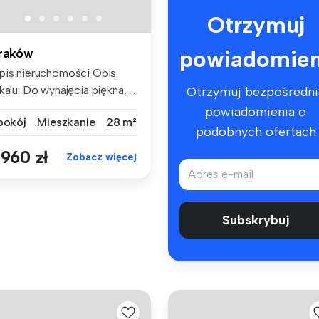
Otrzymuj
powiadomien
raków
pis nieruchomości Opis
kalu: Do wynajęcia piękna, ...
Otrzymuj bezpośredni
powiadomienia o
 pokój
Mieszkanie
28 m²
podobnych ofertach
 960 zł
Zobacz więcej
Subskrybuj