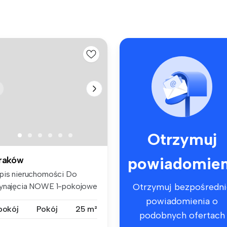
Otrzymuj
powiadomien
raków
pis nieruchomości Do
ynajęcia NOWE 1-pokojowe
Otrzymuj bezpośredni
eszka...
powiadomienia o
 pokój
Pokój
25 m²
podobnych ofertach