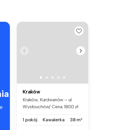
ia
Kraków
Kraków, Kurdwanów – ul.
Wysłouchów/ Cena: 1800 zł
e
+ opłat...
1 pokój
Kawalerka
38 m²