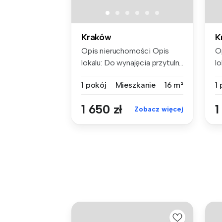
Kraków
K
Opis nieruchomości Opis
O
lokalu: Do wynajęcia przytuln...
lo
1 pokój
Mieszkanie
16 m²
1
1 650 zł
1
Zobacz więcej