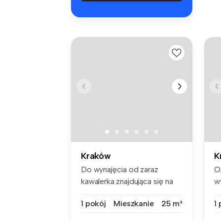
Kraków
K
Do wynajęcia od zaraz
O
kawalerka znajdująca się na
w
Kazimie...
mi
1 pokój
Mieszkanie
25 m²
1