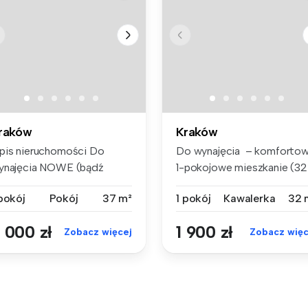
raków
Kraków
pis nieruchomości Do
Do wynajęcia – komforto
ynajęcia NOWE (bądź
1-pokojowe mieszkanie (32
erwszym lo...
m²),...
 pokój
Pokój
37 m²
1 pokój
Kawalerka
32 
 000 zł
1 900 zł
Zobacz więcej
Zobacz więc