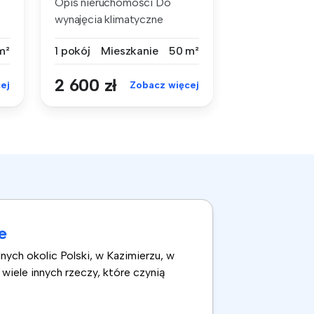
Opis nieruchomości Do
wynajęcia klimatyczne
mieszkanie ...
m²
1 pokój
Mieszkanie
50 m²
2 600 zł
ej
Zobacz więcej
e
nych okolic Polski, w Kazimierzu, w
wiele innych rzeczy, które czynią