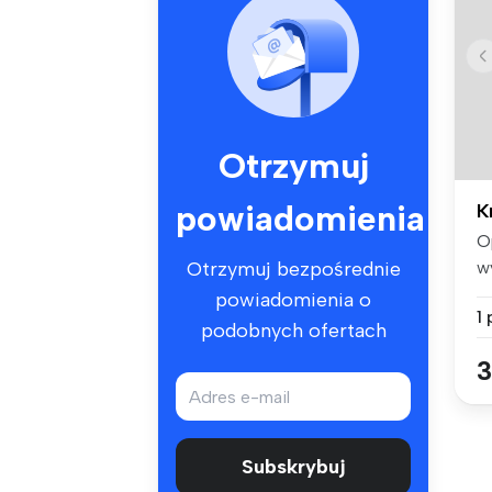
Otrzymuj
powiadomienia
K
O
w
Otrzymuj bezpośrednie
pi
powiadomienia o
1
podobnych ofertach
3
Subskrybuj