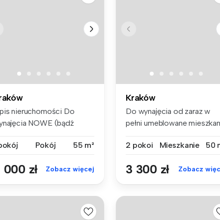
raków
Kraków
pis nieruchomości Do
Do wynajęcia od zaraz w
ynajęcia NOWE (bądź
pełni umeblowane mieszkan
erwszym lo...
o pow...
 pokój
Pokój
55 m²
2 pokoi
Mieszkanie
50 
 000 zł
3 300 zł
Zobacz więcej
Zobacz więc