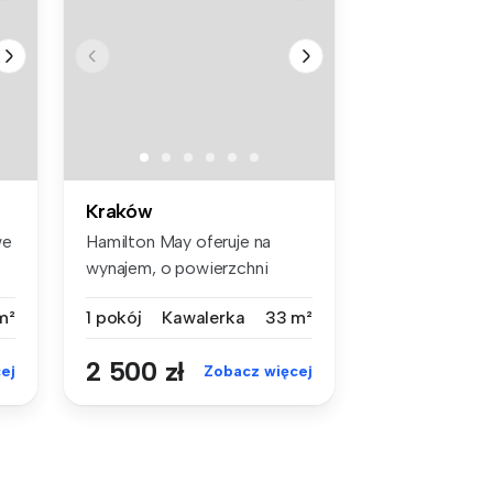
Kraków
we
Hamilton May oferuje na
wynajem, o powierzchni
32.5 m2 w ...
m²
1 pokój
Kawalerka
33 m²
2 500 zł
ej
Zobacz więcej