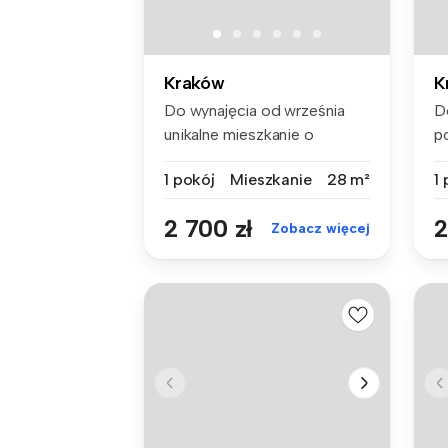
Kraków
K
Do wynajęcia od września
D
unikalne mieszkanie o
p
powierzchn...
Ku
1 pokój
Mieszkanie
28 m²
1
2 700 zł
2
Zobacz więcej