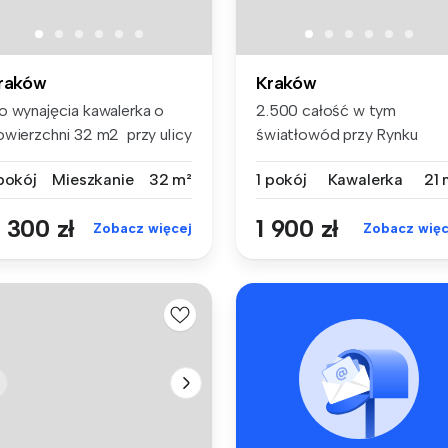
raków
Kraków
o wynajęcia kawalerka o
2.500 całość w tym
owierzchni 32 m2 przy ulicy
światłowód przy Rynku
...
Podgórskim. Ry...
 pokój
Mieszkanie
32 m²
1 pokój
Kawalerka
21 
 300 zł
1 900 zł
Zobacz więcej
Zobacz więc