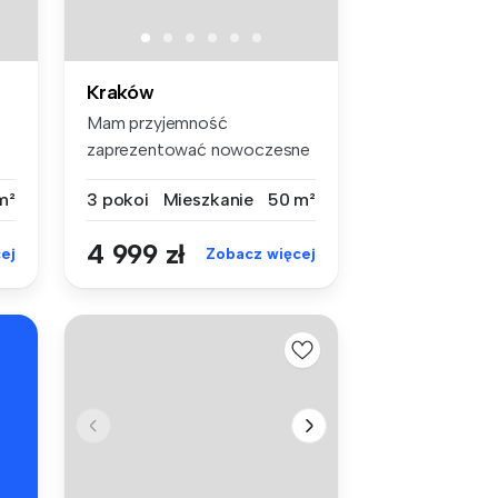
Kraków
Mam przyjemność
zaprezentować nowoczesne
mieszkanie położ...
m²
3 pokoi
Mieszkanie
50 m²
4 999 zł
ej
Zobacz więcej