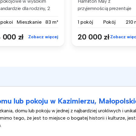
 pokojowe w wysokim
Hamilton May z
andardzie dla rodziny, 2
przyjemnością prezentuje
lkony. ...
ofertę unikalnej,...
 pokoi
Mieszkanie
83 m²
1 pokój
Pokój
210 
 000 zł
20 000 zł
Zobacz więcej
Zobacz więc
mu lub pokoju w Kazimierzu, Małopolski
nia, domu lub pokoju w jednej z najbardziej urokliwych i unikal
 tego, że jest to miejsce o bogatej historii i kulturze, jest 
.