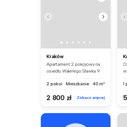
Kraków
K
Apartament 2 pokojowy na
O
osiedlu Walerego Sławka 9
w
Spok...
pi
2 pokoi
Mieszkanie
40 m²
1
2 800 zł
5
Zobacz więcej