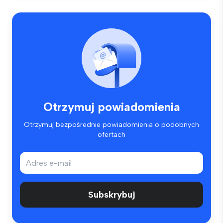
Otrzymuj powiadomienia
Otrzymuj bezpośrednie powiadomienia o podobnych
ofertach
Subskrybuj