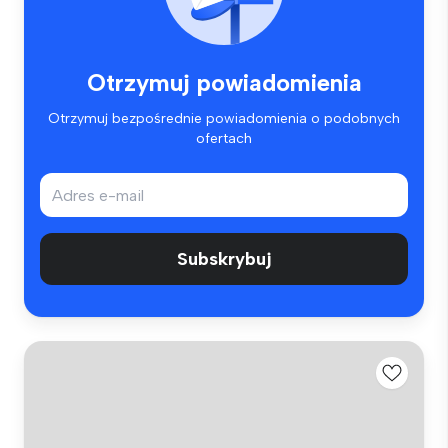
Otrzymuj powiadomienia
Otrzymuj bezpośrednie powiadomienia o podobnych
ofertach
Subskrybuj