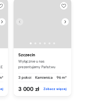
Szczecin
O
Wyłącznie u nas
LE
prezentujemy Państwu
ofertę wynajmu 3-pok...
m²
3 pokoi
Kamienica
96 m²
3 000 zł
ej
Zobacz więcej