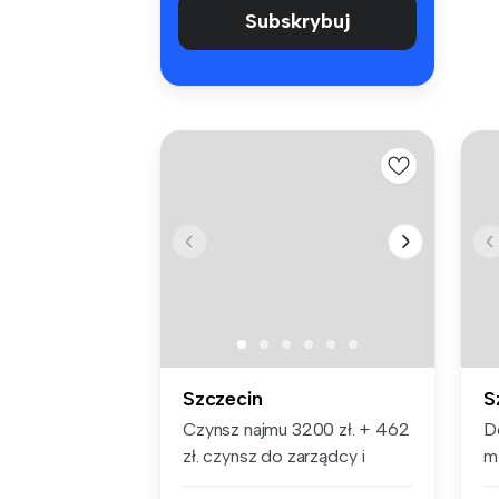
Subskrybuj
Szczecin
S
Czynsz najmu 3200 zł. + 462
D
zł. czynsz do zarządcy i
m
medi...
po