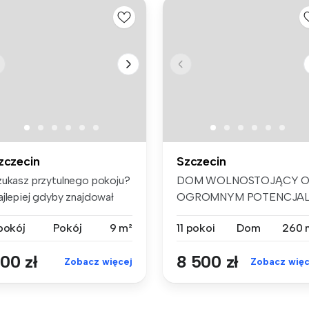
zczecin
Szczecin
zukasz przytulnego pokoju?
DOM WOLNOSTOJĄCY 
ajlepiej gdyby znajdował
OGROMNYM POTENCJA
ę...
– 11 POKOI, DUŻA D...
 pokój
Pokój
9 m²
11 pokoi
Dom
260 
00 zł
8 500 zł
Zobacz więcej
Zobacz więc