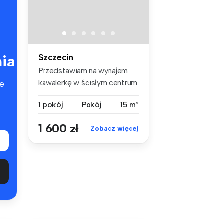
ia
Szczecin
Przedstawiam na wynajem
kawalerkę w ścisłym centrum
e
Szcze...
1 pokój
Pokój
15 m²
1 600 zł
Zobacz więcej