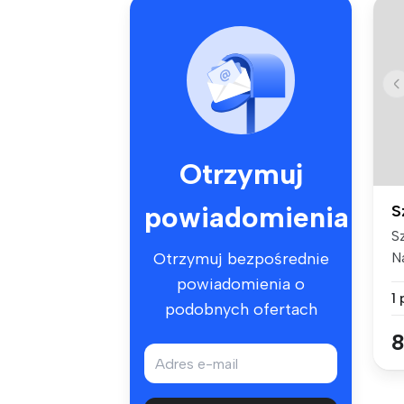
Otrzymuj
powiadomienia
S
S
N
Otrzymuj bezpośrednie
si
powiadomienia o
1
podobnych ofertach
8