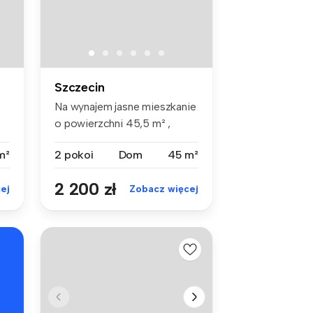
Szczecin
Na wynajem jasne mieszkanie
o powierzchni 45,5 m² ,
położ...
m²
2 pokoi
Dom
45 m²
2 200 zł
ej
Zobacz więcej