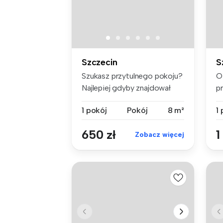
Szczecin
S
Szukasz przytulnego pokoju?
O
Najlepiej gdyby znajdował
p
się...
ko
1 pokój
Pokój
8 m²
1
650 zł
1
Zobacz więcej