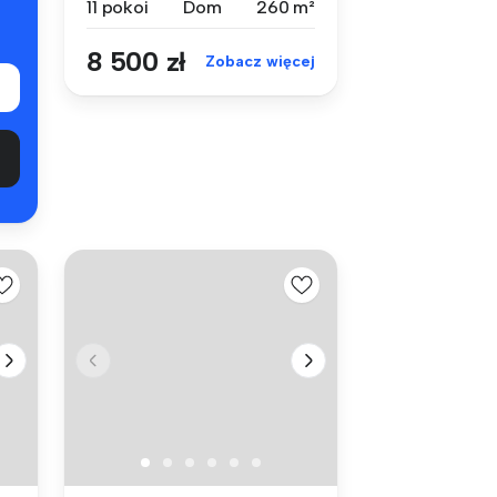
11 pokoi
Dom
260 m²
– 11 P...
8 500 zł
Zobacz więcej