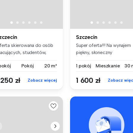
zczecin
Szczecin
ferta skierowana do osób
Super oferta!!! Na wynajem
racujących, studentów,
piękny, słoneczny
biet ...
apartament...
 pokój
Pokój
20 m²
1 pokój
Mieszkanie
30 
 250 zł
1 600 zł
Zobacz więcej
Zobacz więc