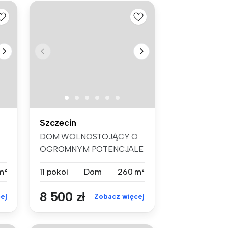
Szczecin
DOM WOLNOSTOJĄCY O
OGROMNYM POTENCJALE
– 11 POKOI, DUŻA D...
m²
11 pokoi
Dom
260 m²
8 500 zł
ej
Zobacz więcej