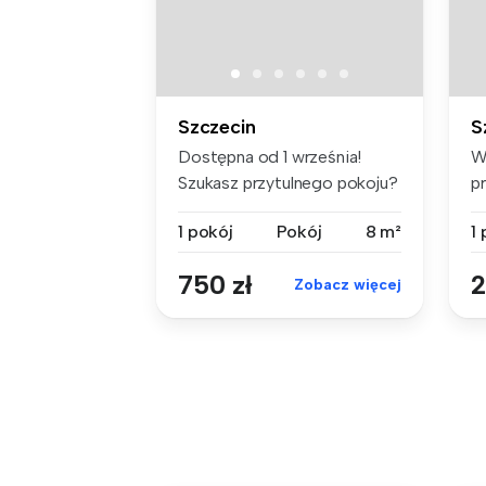
Szczecin
S
Dostępna od 1 września!
W
Szukasz przytulnego pokoju?
p
Naj...
of
1 pokój
Pokój
8 m²
1
750 zł
2
Zobacz więcej