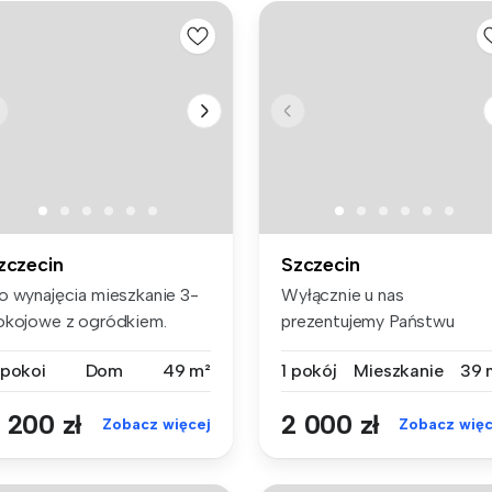
zczecin
Szczecin
o wynajęcia mieszkanie 3-
Wyłącznie u nas
okojowe z ogródkiem.
prezentujemy Państwu
ynsz na...
ofertę wynajmu kawal...
 pokoi
Dom
49 m²
1 pokój
Mieszkanie
39 
 200 zł
2 000 zł
Zobacz więcej
Zobacz więc