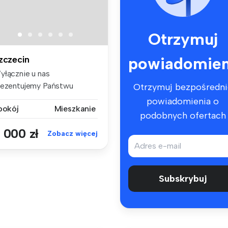
Otrzymuj
powiadomien
zczecin
yłącznie u nas
rezentujemy Państwu
Otrzymuj bezpośredni
ertę wynajmu kawal...
powiadomienia o
 pokój
Mieszkanie
podobnych ofertach
 000 zł
Zobacz więcej
Subskrybuj