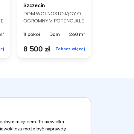
Szczecin
O
DOM WOLNOSTOJĄCY O
LE
OGROMNYM POTENCJALE
– 11 POKOI, DUŻA D...
m²
11 pokoi
Dom
260 m²
8 500 zł
ej
Zobacz więcej
ealnym miejscem. To niewielka
ziewokliczu może być naprawdę