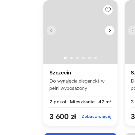
Szczecin
S
Do wynajęcia elegancki, w
D
pełni wyposażony
p
apartament o p...
Cz
2 pokoi
Mieszkanie
42 m²
3
3 600 zł
3
Zobacz więcej