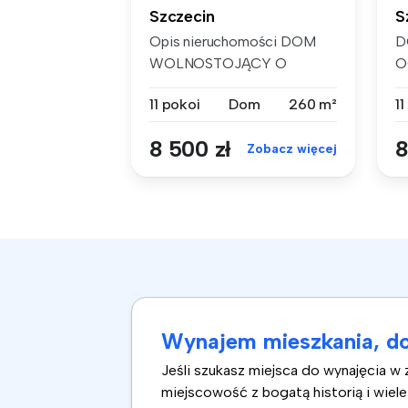
Szczecin
S
Opis nieruchomości DOM
D
WOLNOSTOJĄCY O
O
OGROMNYM POTENCJA...
- 
11 pokoi
Dom
260 m²
11
8 500 zł
8
Zobacz więcej
Wynajem mieszkania, do
Jeśli szukasz miejsca do wynajęcia w
miejscowość z bogatą historią i wie