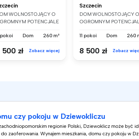
zczecin
Szczecin
OM WOLNOSTOJĄCY O
DOM WOLNOSTOJĄCY 
GROMNYM POTENCJALE
OGROMNYM POTENCJA
11 POKOI, DUŻA D...
– 11 POKOI, DUŻA D...
 pokoi
Dom
260 m²
11 pokoi
Dom
260 
 500 zł
8 500 zł
Zobacz więcej
Zobacz więc
mu czy pokoju w Dziewokliczu
 zachodniopomorskim regionie Polski, Dziewoklicz może być id
le do zaoferowania. Wynajem mieszkania, domu czy pokoju w D