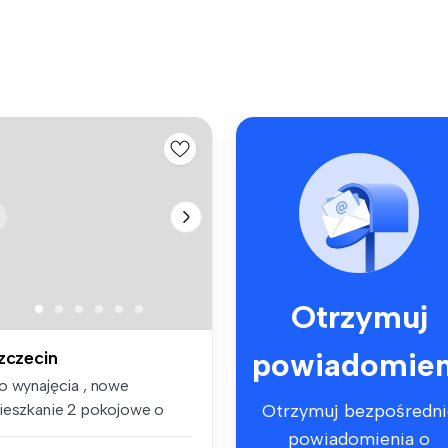
Otrzymuj
powiadomien
zczecin
o wynajęcia , nowe
ieszkanie 2 pokojowe o
Otrzymuj bezpośredni
wierzchni 4...
powiadomienia o