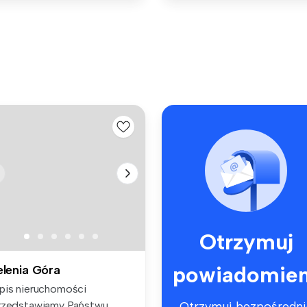
Otrzymuj
powiadomien
elenia Góra
pis nieruchomości
rzedstawiamy Państwu
Otrzymuj bezpośredni