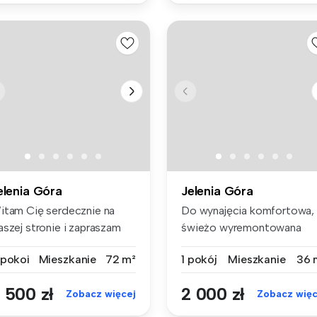
elenia Góra
Jelenia Góra
itam Cię serdecznie na
Do wynajęcia komfortowa,
aszej stronie i zapraszam
świeżo wyremontowana
 zap...
kawalerka (...
 pokoi
Mieszkanie
72 m²
1 pokój
Mieszkanie
36 
 500 zł
2 000 zł
Zobacz więcej
Zobacz więc