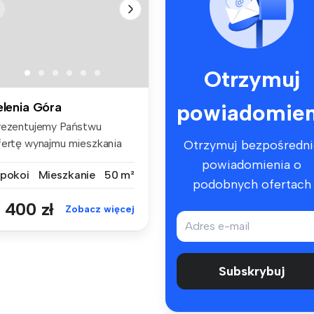
Otrzymuj
powiadomien
elenia Góra
rezentujemy Państwu
fertę wynajmu mieszkania
Otrzymuj bezpośredni
wupokojow...
powiadomienia o
 pokoi
Mieszkanie
50 m²
podobnych ofertach
 400 zł
Zobacz więcej
Subskrybuj