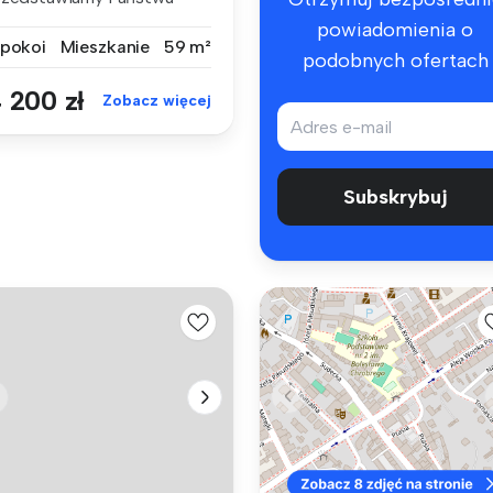
owoczesny, dw...
powiadomienia o
 pokoi
Mieszkanie
59 m²
podobnych ofertach
 200 zł
Zobacz więcej
Subskrybuj