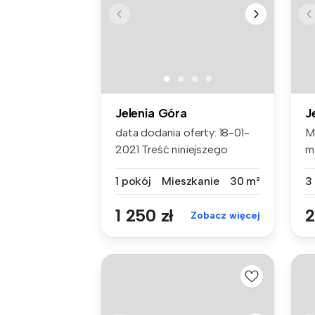
Jelenia Góra
J
data dodania oferty: 18-01-
M
2021 Treść niniejszego
m
ogłosze...
wz
1 pokój
Mieszkanie
30 m²
3
1 250 zł
2
Zobacz więcej