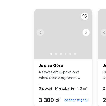
Jelenia Góra
J
Na wynajem 3-pokojowe
O
mieszkanie z ogrodem w
w
Cieplicach!...
ba
3 pokoi
Mieszkanie
110 m²
2
3 300 zł
2
Zobacz więcej