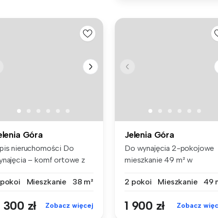
elenia Góra
Jelenia Góra
pis nieruchomości Do
Do wynajęcia 2-pokojowe
ynajęcia – komf ortowe z
mieszkanie 49 m² w
lkone...
klimatycznej k...
 pokoi
Mieszkanie
38 m²
2 pokoi
Mieszkanie
49 
 300 zł
1 900 zł
Zobacz więcej
Zobacz więc