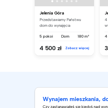
Jelenia Góra
J
Przedstawiamy Państwu
4
dom do wynajęcia
w
zlokalizowany na t...
D
5 pokoi
Dom
180 m²
4
4 500 zł
3
Zobacz więcej
Wynajem mieszkania, do
Czy zastanawiałeś się kiedyś nad wy