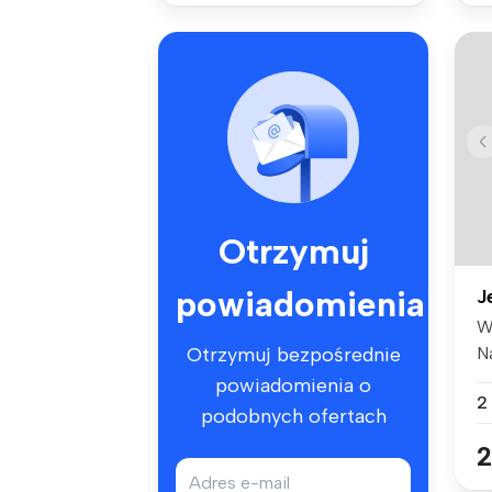
Otrzymuj
powiadomienia
J
W
N
Otrzymuj bezpośrednie
do
powiadomienia o
2
podobnych ofertach
2