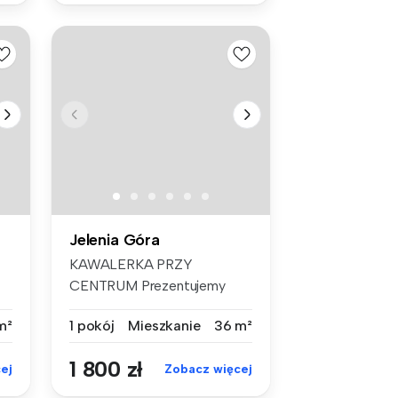
Jelenia Góra
KAWALERKA PRZY
CENTRUM Prezentujemy
Państwu do wynajęci...
m²
1 pokój
Mieszkanie
36 m²
1 800 zł
ej
Zobacz więcej