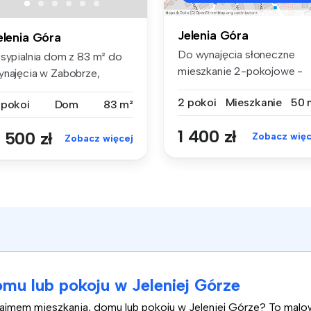
Jelenia Góra
elenia Góra
Do wynajęcia słoneczne
 sypialnia dom z 83 m² do
mieszkanie 2-pokojowe -
ynajęcia w Zabobrze,
Zabobrze I...
OLNOŚLĄ...
2 pokoi
Mieszkanie
50 
 pokoi
Dom
83 m²
1 400 zł
 500 zł
Zobacz więc
Zobacz więcej
mu lub pokoju w Jeleniej Górze
najmem mieszkania, domu lub pokoju w Jeleniej Górze? To mal