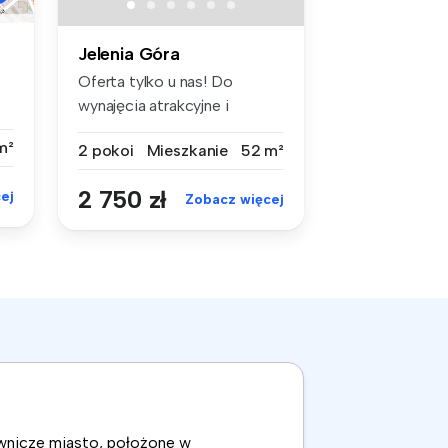
Jelenia Góra
Oferta tylko u nas! Do
wynajęcia atrakcyjne i
rozkładow...
m²
2 pokoi
Mieszkanie
52 m²
2 750 zł
ej
Zobacz więcej
ownicze miasto, położone w