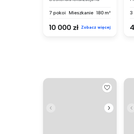
działalność...
n
7 pokoi
Mieszkanie
180 m²
3
10 000 zł
4
Zobacz więcej