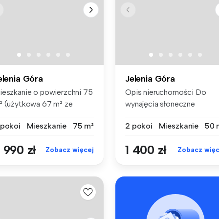
elenia Góra
Jelenia Góra
ieszkanie o powierzchni 75
Opis nieruchomości Do
² (użytkowa 67 m² ze
wynajęcia słoneczne
ględu...
mieszkanie 2-...
 pokoi
Mieszkanie
75 m²
2 pokoi
Mieszkanie
50 
 990 zł
1 400 zł
Zobacz więcej
Zobacz więc