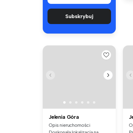
Subskrybuj
Jelenia Góra
J
Opis nieruchomości
O
Doskonała lokalizacja na
P