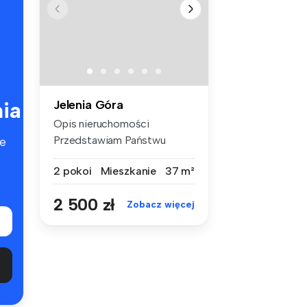
ia
Jelenia Góra
Opis nieruchomości
Przedstawiam Państwu
e
komfortowe mies...
2 pokoi
Mieszkanie
37 m²
2 500 zł
Zobacz więcej