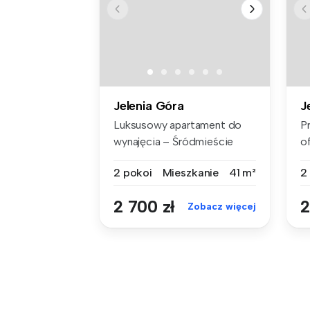
Jelenia Góra
J
Luksusowy apartament do
P
wynajęcia – Śródmieście
o
Jeleniej ...
d
2 pokoi
Mieszkanie
41 m²
2
2 700 zł
2
Zobacz więcej