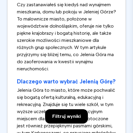
Czy zastanawiałeś się kiedyś nad wynajmem
mieszkania, domu lub pokoju w Jeleniej Górze?
To malownicze miasto, położone w
województwie dolnośląskim, oferuje nie tylko
piękne krajobrazy i bogatą historię, ale także
szerokie możliwości mieszkaniowe dla
różnych grup społecznych. W tym artykule
przyjrzymy się bliżej temu, co Jelenia Góra ma
do zaoferowania w kwestii wynajmu
nieruchomości.
Dlaczego warto wybrać Jelenią Górę?
Jelenia Góra to miasto, które może pochwalić
się bogatą ofertą kulturalną, edukacyjną i
rekreacyjną. Znajduje się tu wiele szkół, w tym
wyższe uczelnie, co czyni je atrakcyjnym
Filtruj wyniki
miejscem dla studentów. Miasto otoczone
jest również przepięknymi pasmami górskimi,
w tym Karkonoszami, co przyciąga miłośników