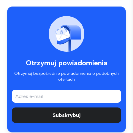
Otrzymuj powiadomienia
Otrzymuj bezpośrednie powiadomienia o podobnych
ofertach
Subskrybuj