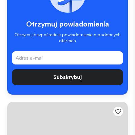
Otrzymuj powiadomienia
Otrzymuj bezpośrednie powiadomienia o podobnych
ofertach
Subskrybuj