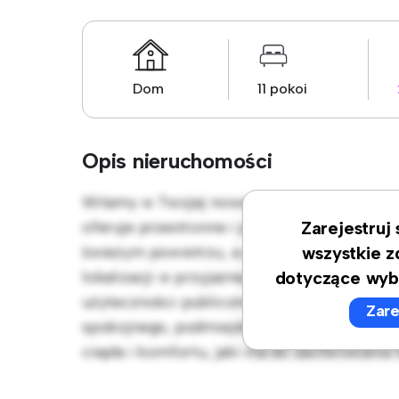
Dom
11 pokoi
Opis nieruchomości
Witamy w Twojej nowej podmiejskiej oazie 
oferuje przestronne i przyjazne otoczenie.
Zarejestruj
świeżym powietrzu, a przytulne wnętrze z
wszystkie z
lokalizacji w przyjaznej rodzinom okolicy 
dotyczące wyb
użyteczności publicznej. Dom ten, wyceniony
Zare
spokojnego, podmiejskiego stylu życia. Umó
ciepła i komfortu, jaki ma do zaoferowania 