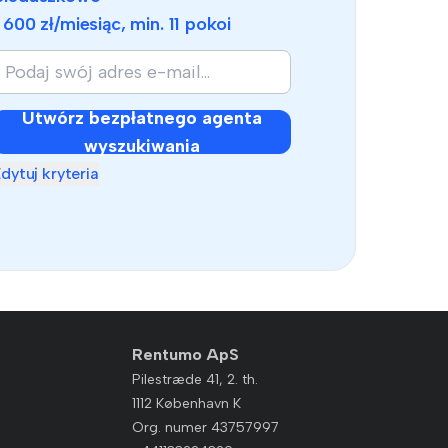
1 600 zł
/miesiąc, min.
11 pokoi
Utwórz bezpłatnego agenta
wyszukiwania
dytuj kryteria
Rentumo ApS
Pilestræde 41, 2. th.
1112 København K
Org. numer 43757997