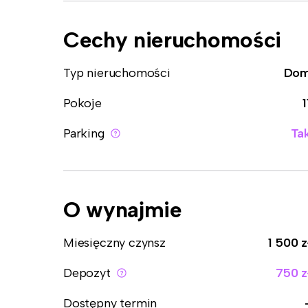
Cechy nieruchomości
Typ nieruchomości
Do
Pokoje
1
Parking
Ta
O wynajmie
Miesięczny czynsz
1 500 z
Depozyt
750 z
Dostępny termin