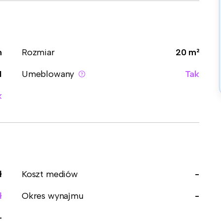
m
Rozmiar
20 m²
1
Umeblowany
Tak
k
ł
Koszt mediów
-
ł
Okres wynajmu
-
-