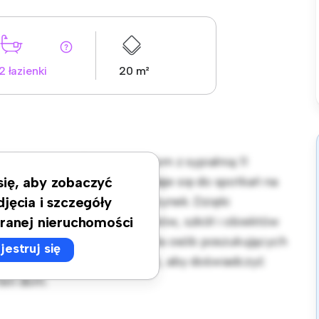
2 łazienki
20 m²
w Bydgoszcz! Ten uroczy dom z sypialnią 11
 Duże podwórko idealnie nadaje się do spotkań na
 się, aby zobaczyć
apewnia komfortowy wypoczynek. Dzięki
djęcia i szczegóły
będziesz mieć dostęp do parków, szkół i obiektów
ranej nieruchomości
 na 1 500 zł, jest idealny dla osób poszukujących
jestruj się
w się na obejrzenie już dziś, aby doświadczyć
ten dom.