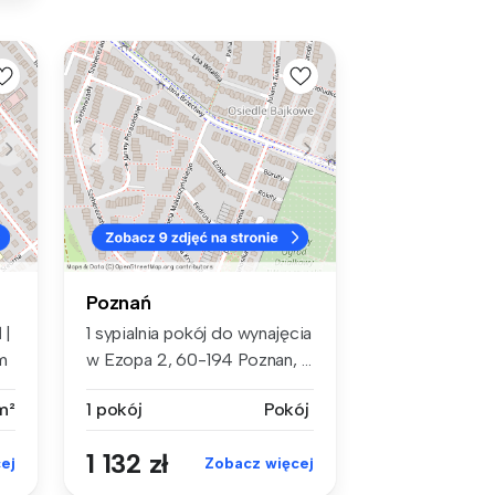
Poznań
 |
1 sypialnia pokój do wynajęcia
m
w Ezopa 2, 60-194 Poznan, ...
m²
1 pokój
Pokój
1 132 zł
ej
Zobacz więcej