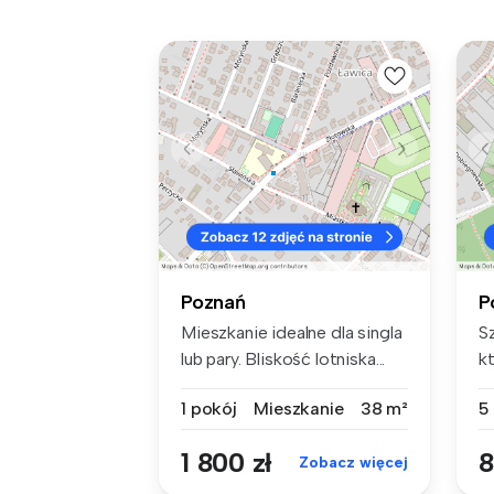
Poznań
P
Mieszkanie idealne dla singla
S
lub pary. Bliskość lotniska...
kt
d
1 pokój
Mieszkanie
38 m²
5
1 800 zł
8
Zobacz więcej