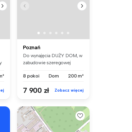
Poznań
Do wynajęcia DUŻY DOM, w
y
zabudowie szeregowej
(skrajny bu...
m²
8 pokoi
Dom
200 m²
7 900 zł
ej
Zobacz więcej