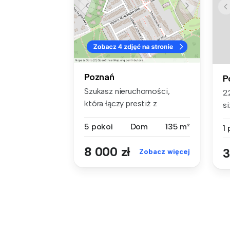
Poznań
P
Szukasz nieruchomości,
2
która łączy prestiż z
si
domowym ciep...
5 pokoi
Dom
135 m²
1
8 000 zł
3
Zobacz więcej