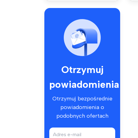
Otrzymuj
powiadomienia
Otrzymuj bezpośrednie
powiadomienia o
podobnych ofertach