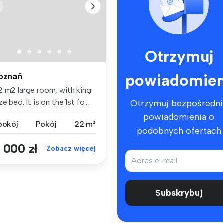
Otrzymuj
powiadomien
oznań
2 m2 large room, with king
ze bed. It is on the 1st fo...
Otrzymuj bezpośredni
powiadomienia o
 pokój
Pokój
22 m²
podobnych ofertach
 000 zł
Zobacz więcej
Subskrybuj