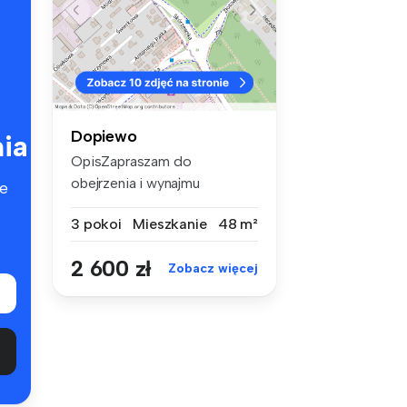
Dopiewo
ia
OpisZapraszam do
obejrzenia i wynajmu
e
przytulnego i nowoc...
3 pokoi
Mieszkanie
48 m²
2 600 zł
Zobacz więcej