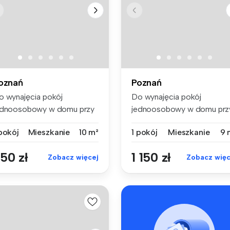
oznań
Poznań
o wynajęcia pokój
Do wynajęcia pokój
ednoosobowy w domu przy
jednoosobowy w domu prz
icy Anderse...
ulicy Anderse...
 pokój
Mieszkanie
10 m²
1 pokój
Mieszkanie
9 
50 zł
1 150 zł
Zobacz więcej
Zobacz więc