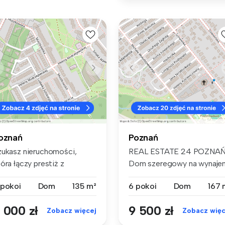
oznań
Poznań
zukasz nieruchomości,
REAL ESTATE 24 POZNAŃ
óra łączy prestiż z
Dom szeregowy na wynaje
omowym ciep...
| Poznań...
 pokoi
Dom
135 m²
6 pokoi
Dom
167 
 000 zł
9 500 zł
Zobacz więcej
Zobacz więc