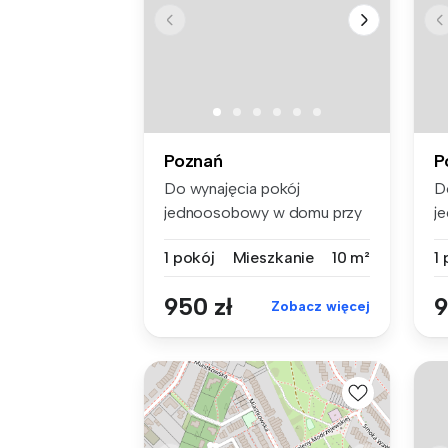
Poznań
P
Do wynajęcia pokój
D
jednoosobowy w domu przy
j
ulicy Anderse...
ul
1 pokój
Mieszkanie
10 m²
1
950 zł
9
Zobacz więcej