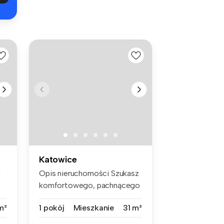
Katowice
E
Opis nieruchomości Szukasz
komfortowego, pachnącego
now...
m²
1 pokój
Mieszkanie
31 m²