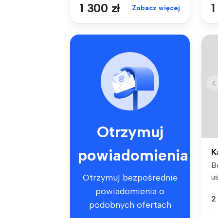
1 300 zł
1
Zobacz więcej
Otrzymuj
powiadomienia
K
B
u
Otrzymuj bezpośrednie
pi
powiadomienia o
2
podobnych ofertach