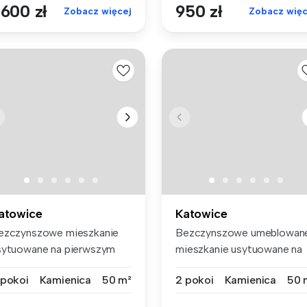
 600 zł
950 zł
Zobacz więcej
Zobacz więc
atowice
Katowice
ezczynszowe mieszkanie
Bezczynszowe umeblowan
sytuowane na pierwszym
mieszkanie usytuowane na
ętrze k...
parterze...
 pokoi
Kamienica
50 m²
2 pokoi
Kamienica
50 