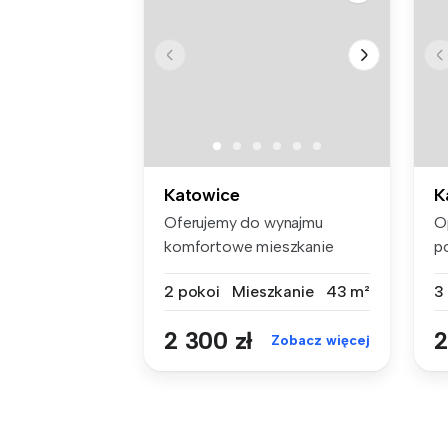
Katowice
K
Oferujemy do wynajmu
O
komfortowe mieszkanie
p
dwupokojowe us...
po
2 pokoi
Mieszkanie
43 m²
3
2 300 zł
2
Zobacz więcej