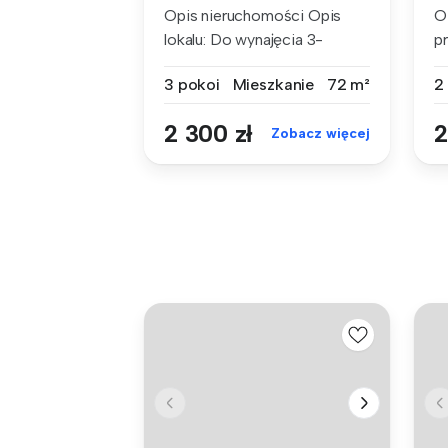
Opis nieruchomości Opis
O
lokalu: Do wynajęcia 3-
p
pokojo...
mi
3 pokoi
Mieszkanie
72 m²
2
2 300 zł
2
Zobacz więcej