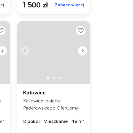
1 500 zł
ej
Zobacz więcej
Katowice
e
Katowice, osiedle
Paderewskiego Oferujemy
do wynajęcia ...
m²
2 pokoi
Mieszkanie
48 m²