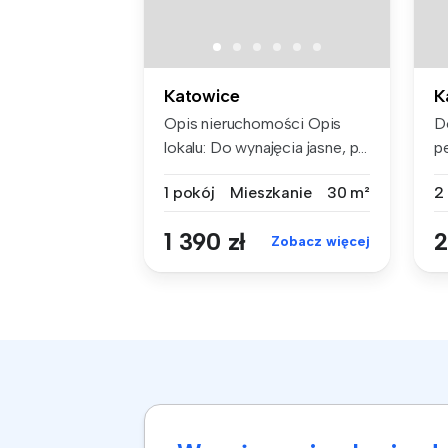
Katowice
K
Opis nieruchomości Opis
D
lokalu: Do wynajęcia jasne, p...
p
w
1 pokój
Mieszkanie
30 m²
2
1 390 zł
2
Zobacz więcej