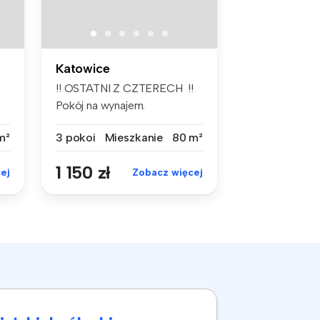
Katowice
!! OSTATNI Z CZTERECH !!
Pokój na wynajem.
Śródmieście ...
m²
3 pokoi
Mieszkanie
80 m²
1 150 zł
ej
Zobacz więcej