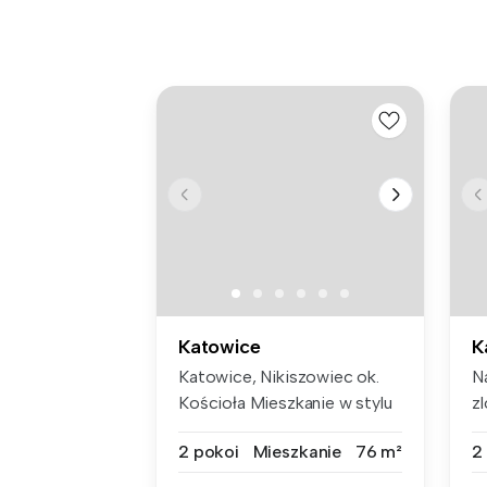
Katowice
K
Katowice, Nikiszowiec ok.
N
Kościoła Mieszkanie w stylu
z
L...
na
2 pokoi
Mieszkanie
76 m²
2