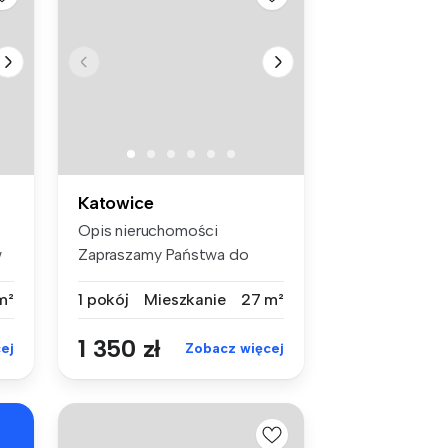
Katowice
Opis nieruchomości
w
Zapraszamy Państwa do
zapoznania się...
m²
1 pokój
Mieszkanie
27 m²
1 350 zł
ej
Zobacz więcej