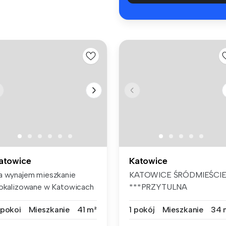
atowice
Katowice
a wynajem mieszkanie
KATOWICE ŚRÓDMIEŚCI
lokalizowane w Katowicach
***PRZYTULNA
 Osied...
KAWALERKA*** PO REM...
 pokoi
Mieszkanie
41 m²
1 pokój
Mieszkanie
34 