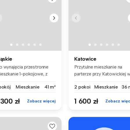
ląskie
Katowice
o wynajęcia przestronne
Przytulne mieszkanie na
ieszkanie 1-pokojowe, z
parterze przy Katowickiej 
żą os...
Katow...
 pokój
Mieszkanie
41 m²
2 pokoi
Mieszkanie
36 
 300 zł
1 600 zł
Zobacz więcej
Zobacz więc