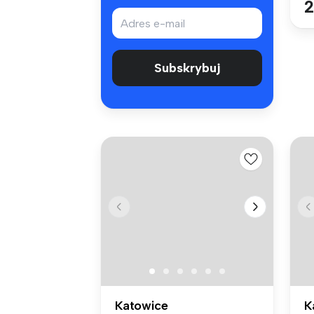
2
Subskrybuj
Katowice
K