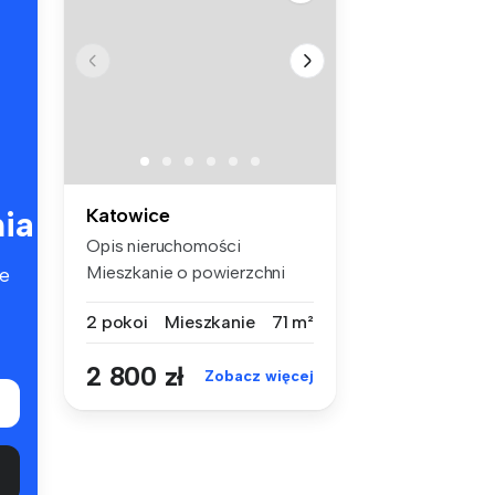
ia
Katowice
Opis nieruchomości
Mieszkanie o powierzchni
e
71,5m2 usyt...
2 pokoi
Mieszkanie
71 m²
2 800 zł
Zobacz więcej