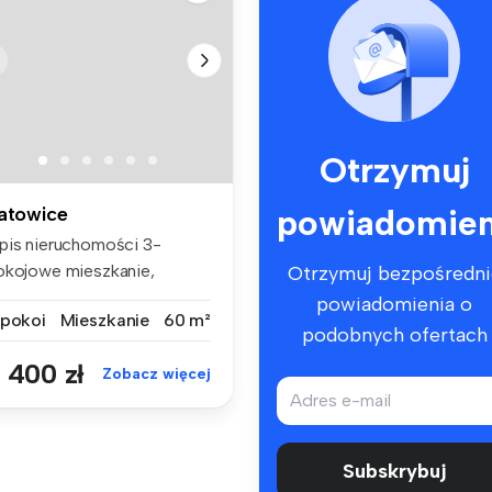
Otrzymuj
powiadomien
atowice
pis nieruchomości 3-
okojowe mieszkanie,
Otrzymuj bezpośredni
łożone na 1...
powiadomienia o
 pokoi
Mieszkanie
60 m²
podobnych ofertach
 400 zł
Zobacz więcej
Subskrybuj