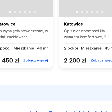
atowice
Katowice
o wynajęcia nowoczesne, w
Opis nieruchomości Na
ełni umeblowane i
wynajem komfortowe, 2-
yposażone ...
pokojowe mi...
 pokoi
Mieszkanie
40 m²
2 pokoi
Mieszkanie
45 
 450 zł
2 200 zł
Zobacz więcej
Zobacz więc