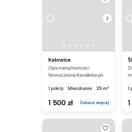
Katowice
Ś
Opis nieruchomości
D
Nowoczesna Kawalerka po
m
remoncie, z ...
du
1 pokój
Mieszkanie
25 m²
1
1 500 zł
1
Zobacz więcej