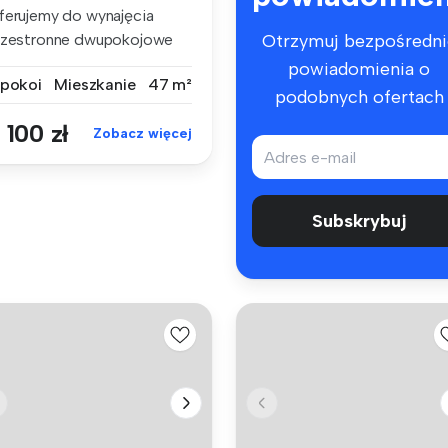
ferujemy do wynajęcia
rzestronne dwupokojowe
Otrzymuj bezpośredni
eszkanie...
powiadomienia o
 pokoi
Mieszkanie
47 m²
podobnych ofertach
 100 zł
Zobacz więcej
Subskrybuj