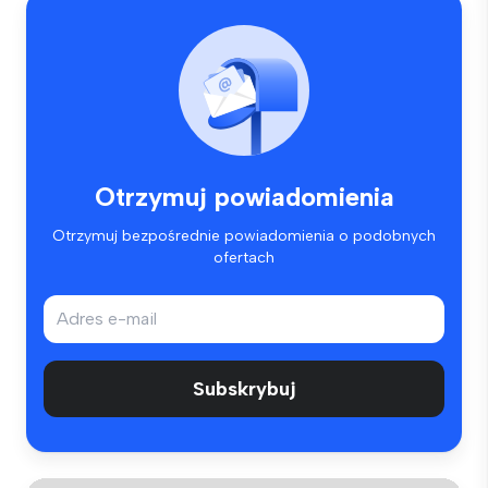
Otrzymuj powiadomienia
Otrzymuj bezpośrednie powiadomienia o podobnych
ofertach
Subskrybuj