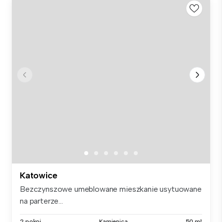
Katowice
Bezczynszowe umeblowane mieszkanie usytuowane
na parterze...
2 pokoi
Kamienica
50 m²