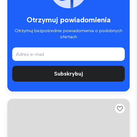
Otrzymuj powiadomienia
Otrzymuj bezpośrednie powiadomienia o podobnych
ofertach
Subskrybuj