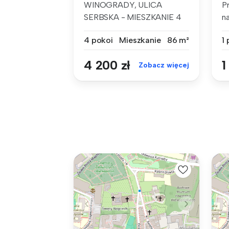
WINOGRADY, ULICA
P
SERBSKA - MIESZKANIE 4
n
POKOJOWE Z WYJĄTK...
Mi
4 pokoi
Mieszkanie
86 m²
1
4 200 zł
1
Zobacz więcej