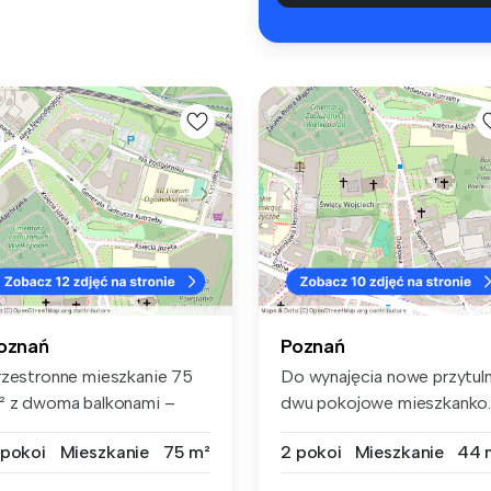
oznań
Poznań
rzestronne mieszkanie 75
Do wynajęcia nowe przytul
² z dwoma balkonami –
dwu pokojowe mieszkanko
mfort ...
Sypi...
 pokoi
Mieszkanie
75 m²
2 pokoi
Mieszkanie
44 