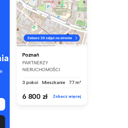
Poznań
ia
PARTNERZY
NIERUCHOMOŚCI
e
POLECAJĄ DO
3 pokoi
Mieszkanie
77 m²
WYNAJĘCIA– zupełnie n...
6 800 zł
Zobacz więcej