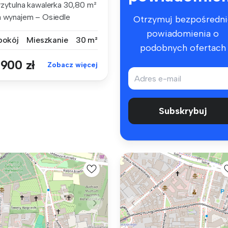
rzytulna kawalerka 30,80 m²
a wynajem – Osiedle
Otrzymuj bezpośredni
eszka...
powiadomienia o
 pokój
Mieszkanie
30 m²
podobnych ofertach
 900 zł
Zobacz więcej
Subskrybuj