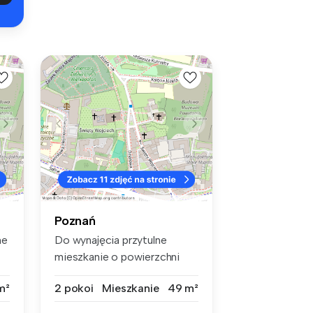
Poznań
ne
Do wynajęcia przytulne
.
mieszkanie o powierzchni
49,6 m², ...
m²
2 pokoi
Mieszkanie
49 m²