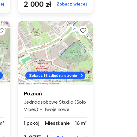
2 000 zł
ej
Zobacz więcej
Poznań
Jednoosobowe Studio (Solo
Vibes) – Twoje nowe
miejsce do ...
m²
1 pokój
Mieszkanie
16 m²