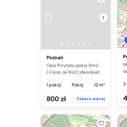
P
Poznań
N
Opis Przytulny pokój 12m2
d
(+1 pok ok.9m2) dla kobiet
w...
3
1 pokój
Pokój
12 m²
4
800 zł
Zobacz więcej