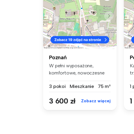
Poznań
P
W pełni wyposażone,
K
komfortowe, nowoczesne
tr
mieszkanie poł...
Po
3 pokoi
Mieszkanie
75 m²
1
3 600 zł
1
Zobacz więcej