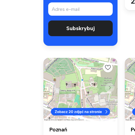
2
Subskrybuj
Poznań
P