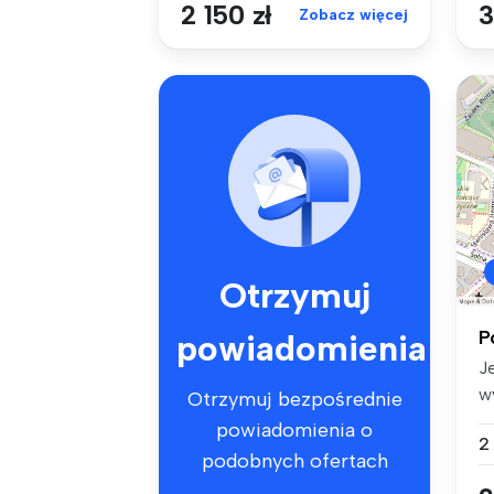
2 150 zł
3
Zobacz więcej
Otrzymuj
P
powiadomienia
J
w
Otrzymuj bezpośrednie
ba
powiadomienia o
2
podobnych ofertach