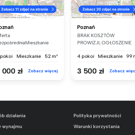
oznań
Poznań
ferta
BRAK KOSZTÓW
ezpośredniaMieszkanie
PROWIZJI, OGŁOSZENIE
ędzie dostępne od
BEZPOŚREDNIE!!Centrum
 pokoi
Mieszkanie
52 m²
4 pokoi
Mieszkanie
99 
.08.20...
P...
 000 zł
3 500 zł
Zobacz więcej
Zobacz więc
ób działania
Polityka prywatności
w wynajmu
Warunki korzystania