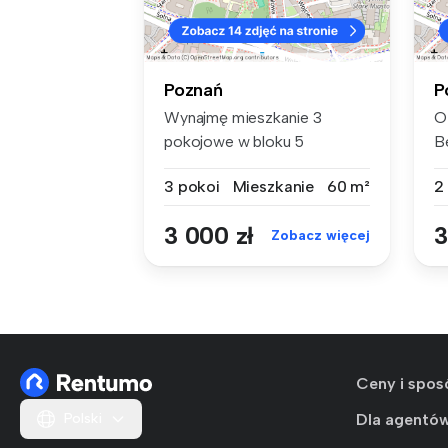
Poznań
P
Wynajmę mieszkanie 3
O
pokojowe w bloku 5
B
piętrowym znajduj...
b
3 pokoi
Mieszkanie
60 m²
2
01
3 000 zł
3
Zobacz więcej
Ceny i spos
Polski
Dla agentó