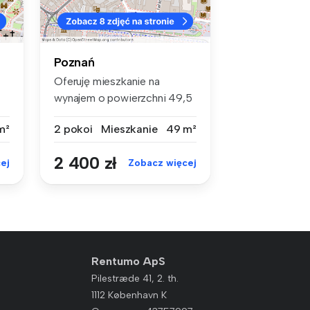
Poznań
Oferuję mieszkanie na
wynajem o powierzchni 49,5
m². Znaj...
m²
2 pokoi
Mieszkanie
49 m²
2 400 zł
ej
Zobacz więcej
Rentumo ApS
Pilestræde 41, 2. th.
1112 København K