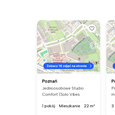
Poznań
P
Jednoosobowe Studio
P
Comfort (Solo Vibes
m
Comfort) – Twoje ...
ko
1 pokój
Mieszkanie
22 m²
3