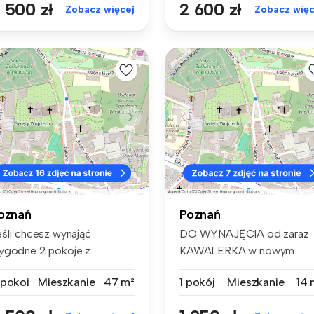
 500 zł
2 600 zł
Zobacz więcej
Zobacz więc
oznań
Poznań
eśli chcesz wynająć
DO WYNAJĘCIA od zaraz
ygodne 2 pokoje z
KAWALERKA w nowym
lkonem to zapra...
akademiku VABANK ...
 pokoi
Mieszkanie
47 m²
1 pokój
Mieszkanie
14 