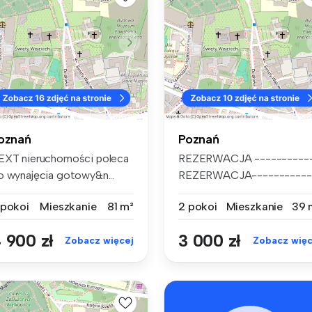
oznań
Poznań
EXT nieruchomości poleca
REZERWACJA ----------
o wynajęcia gotowy&n...
REZERWACJA-----------
--REZERWACJA...
 pokoi
Mieszkanie
81 m²
2 pokoi
Mieszkanie
39 
 900 zł
3 000 zł
Zobacz więcej
Zobacz więc