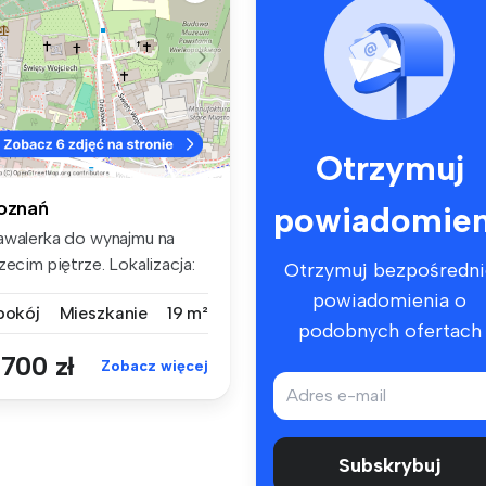
Otrzymuj
oznań
powiadomien
awalerka do wynajmu na
zecim piętrze. Lokalizacja:
Otrzymuj bezpośredni
z...
powiadomienia o
 pokój
Mieszkanie
19 m²
podobnych ofertach
 700 zł
Zobacz więcej
Subskrybuj