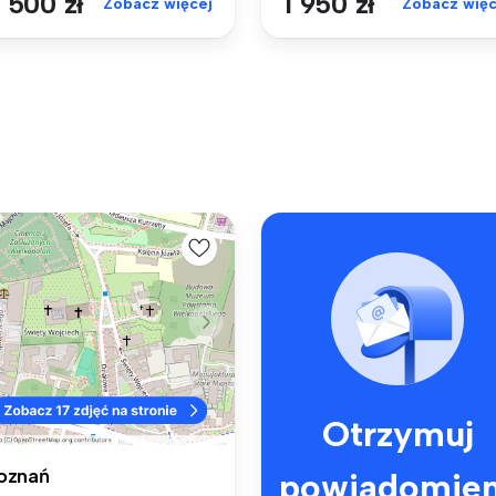
 500 zł
1 950 zł
Zobacz więcej
Zobacz więc
Otrzymuj
oznań
powiadomien