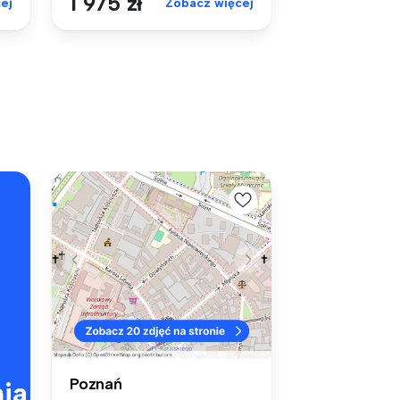
1 975 zł
ej
Zobacz więcej
Poznań
ia