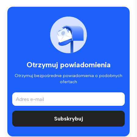
Otrzymuj powiadomienia
Otrzymuj bezpośrednie powiadomienia o podobnych
ofertach
Subskrybuj