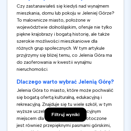
Czy zastanawiałeś się kiedyś nad wynajmem
mieszkania, domu lub pokoju w Jeleniej Górze?
To malownicze miasto, położone w
województwie dolnośląskim, oferuje nie tylko
piękne krajobrazy i bogatą historię, ale także
szerokie możliwości mieszkaniowe dla
różnych grup społecznych. W tym artykule
przyjrzymy się bliżej temu, co Jelenia Góra ma
do zaoferowania w kwestii wynajmu
nieruchomości.
Dlaczego warto wybrać Jelenią Górę?
Jelenia Góra to miasto, które może pochwalić
się bogatą ofertą kulturalną, edukacyjną i
rekreacyjną. Znajduje się tu wiele szkół, w tym
wyższe uczelnie, co czyni je atrakcyjnym
Filtruj wyniki
miejscem dla studentów. Miasto otoczone
jest również przepięknymi pasmami górskimi,