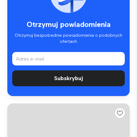
Otrzymuj powiadomienia
Otrzymuj bezpośrednie powiadomienia o podobnych
ofertach
Subskrybuj