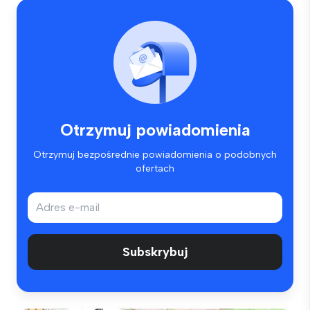
Otrzymuj powiadomienia
Otrzymuj bezpośrednie powiadomienia o podobnych
ofertach
Subskrybuj