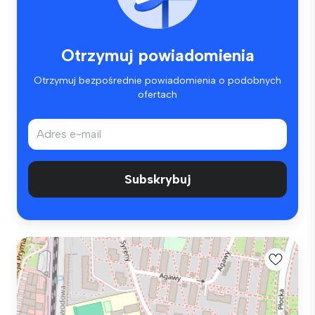
Otrzymuj powiadomienia
Otrzymuj bezpośrednie powiadomienia o podobnych
ofertach
Subskrybuj