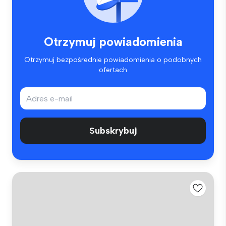
Otrzymuj powiadomienia
Otrzymuj bezpośrednie powiadomienia o podobnych
ofertach
Subskrybuj