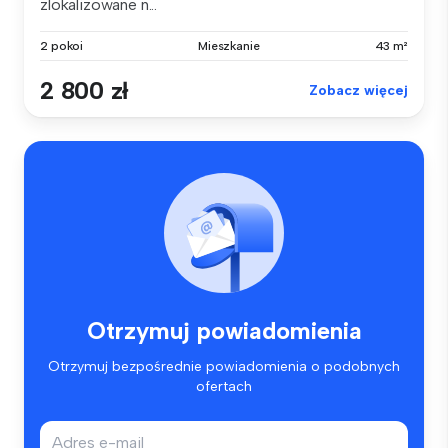
zlokalizowane n...
2 pokoi
Mieszkanie
43 m²
2 800 zł
Zobacz więcej
Otrzymuj powiadomienia
Otrzymuj bezpośrednie powiadomienia o podobnych
ofertach