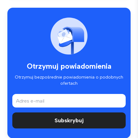
Otrzymuj powiadomienia
Otrzymuj bezpośrednie powiadomienia o podobnych
ofertach
Subskrybuj