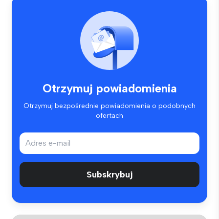
Otrzymuj powiadomienia
Otrzymuj bezpośrednie powiadomienia o podobnych
ofertach
Subskrybuj