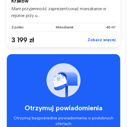
Kraków
Mam przyjemność zaprezentować mieszkanie w
rejonie przy u...
2 pokoi
Mieszkanie
40 m²
3 199 zł
Zobacz więcej
Otrzymuj powiadomienia
Otrzymuj bezpośrednie powiadomienia o podobnych
ofertach