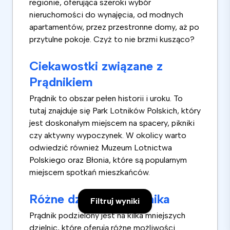
regionie, oferująca szeroki wybór
nieruchomości do wynajęcia, od modnych
apartamentów, przez przestronne domy, aż po
przytulne pokoje. Czyż to nie brzmi kusząco?
Ciekawostki związane z
Prądnikiem
Prądnik to obszar pełen historii i uroku. To
tutaj znajduje się Park Lotników Polskich, który
jest doskonałym miejscem na spacery, pikniki
czy aktywny wypoczynek. W okolicy warto
odwiedzić również Muzeum Lotnictwa
Polskiego oraz Błonia, które są popularnym
miejscem spotkań mieszkańców.
Różne dzielnice Prądnika
Filtruj wyniki
Prądnik podzielony jest na kilka mniejszych
dzielnic, które oferują różne możliwości