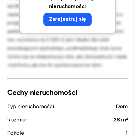
spotkań na świeżym powietrzu, a przytulne wnętrze
nieruchomości
zapewnia komfortowy wypoczynek. Dzięki lokalizacji w
Zarejestruj się
przyjaznej rodzinom okolicy będziesz mieć dostęp do
parków, szkół i obiektów użyteczności publicznej. Dom
ten, wyceniony na 2 000 zł, jest idealny dla osób
poszukujących spokojnego, podmiejskiego stylu życia.
Umów się na obejrzenie już dziś, aby doświadczyć ciepła
i komfortu, jaki ma do zaoferowania ten dom.
Cechy nieruchomości
Typ nieruchomości
Dom
Rozmiar
38 m²
Pokoje
1