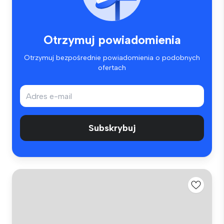
Otrzymuj powiadomienia
Otrzymuj bezpośrednie powiadomienia o podobnych
ofertach
Subskrybuj