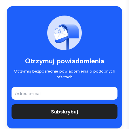
Otrzymuj powiadomienia
Otrzymuj bezpośrednie powiadomienia o podobnych
ofertach
Subskrybuj