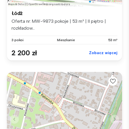
Łódź
Oferta nr: MW-9873 pokoje | 53 m² | II piętro |
rozkładow...
3 pokoi
Mieszkanie
53 m²
2 200 zł
Zobacz więcej