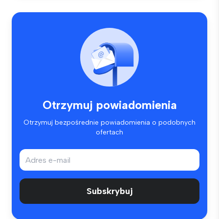
Otrzymuj powiadomienia
Otrzymuj bezpośrednie powiadomienia o podobnych
ofertach
Subskrybuj