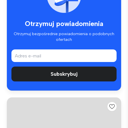
Otrzymuj powiadomienia
Otrzymuj bezpośrednie powiadomienia o podobnych
ofertach
Subskrybuj