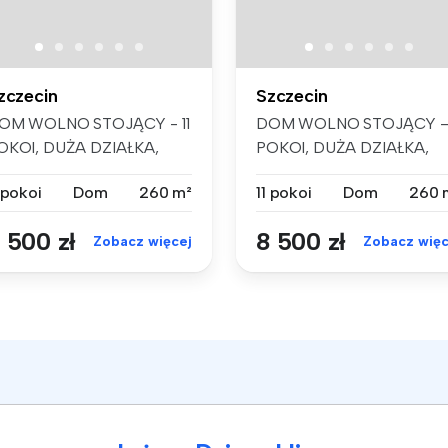
zczecin
Szczecin
OM WOLNO STOJĄCY - 11
DOM WOLNO STOJĄCY – 
OKOI, DUŻA DZIAŁKA,
POKOI, DUŻA DZIAŁKA,
ZCZECIN KIJE...
SZCZECIN KIJE...
 pokoi
Dom
260 m²
11 pokoi
Dom
260 
 500 zł
8 500 zł
Zobacz więcej
Zobacz więc