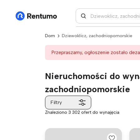
Dom
Dziewoklicz, zachodniopomorskie
Przepraszamy, ogłoszenie zostało deza
Nieruchomości do wyna
zachodniopomorskie
Filtry
Znaleziono 3 302 ofert do wynajęcia