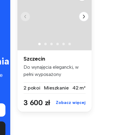
ia
Szczecin
Do wynajęcia elegancki, w
pełni wyposażony
e
apartament o p...
2 pokoi
Mieszkanie
42 m²
3 600 zł
Zobacz więcej