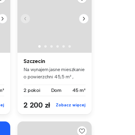
Szczecin
Na wynajem jasne mieszkanie
o powierzchni 45,5 m² ,
położ...
m²
2 pokoi
Dom
45 m²
2 200 zł
ej
Zobacz więcej