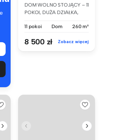
DOM WOLNO STOJĄCY – 11
POKOI, DUŻA DZIAŁKA,
e
SZCZECIN KIJE...
11 pokoi
Dom
260 m²
8 500 zł
Zobacz więcej