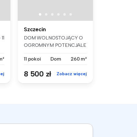
Szczecin
11
DOM WOLNOSTOJĄCY O
OGROMNYM POTENCJALE
– 11 POKOI, DUŻA D...
m²
11 pokoi
Dom
260 m²
8 500 zł
ej
Zobacz więcej