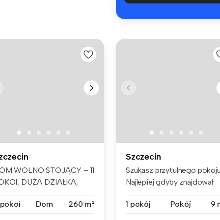
zczecin
Szczecin
OM WOLNO STOJĄCY – 11
Szukasz przytulnego pokoj
OKOI, DUŻA DZIAŁKA,
Najlepiej gdyby znajdował
ZCZECIN KIJE...
się...
 pokoi
Dom
260 m²
1 pokój
Pokój
9 