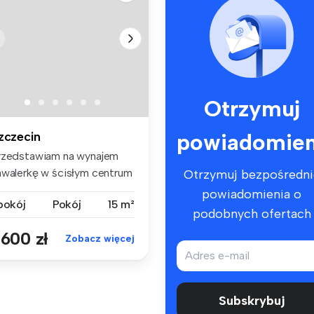
Otrzymuj
powiadomien
zczecin
rzedstawiam na wynajem
awalerkę w ścisłym centrum
Otrzymuj bezpośredni
cze...
powiadomienia o
 pokój
Pokój
15 m²
podobnych ofertach
 600 zł
Zobacz więcej
Subskrybuj