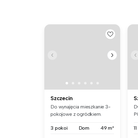
Szczecin
S
Do wynajęcia mieszkanie 3-
D
pokojowe z ogródkiem.
P
Czynsz na...
S
3 pokoi
Dom
49 m²
11