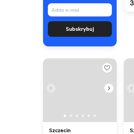
3
Subskrybuj
Szczecin
S