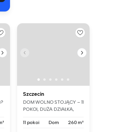
Szczecin
u?
DOM WOLNO STOJĄCY – 11
POKOI, DUŻA DZIAŁKA,
SZCZECIN KIJE...
m²
11 pokoi
Dom
260 m²