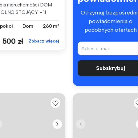
pis nieruchomości DOM
OLNO STOJĄCY – 11
Otrzymuj bezpośredni
OKOI, DUŻA D...
powiadomienia o
 pokoi
Dom
260 m²
podobnych ofertach
 500 zł
Zobacz więcej
Subskrybuj