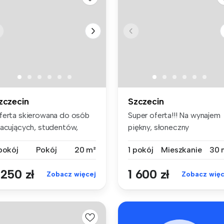
zczecin
Szczecin
ferta skierowana do osób
Super oferta!!! Na wynajem
racujących, studentów,
piękny, słoneczny
biet ...
apartament...
 pokój
Pokój
20 m²
1 pokój
Mieszkanie
30 
 250 zł
1 600 zł
Zobacz więcej
Zobacz więc