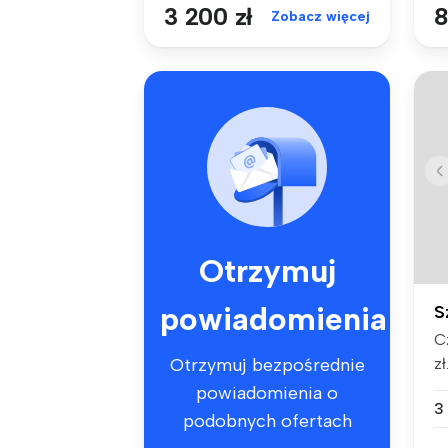
3 200 zł
8
Zobacz więcej
Otrzymuj
powiadomienia
S
C
zł
Otrzymuj bezpośrednie
me
powiadomienia o
3
podobnych ofertach