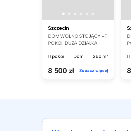
Szczecin
S
DOM WOLNO STOJĄCY - 11
D
POKOI, DUŻA DZIAŁKA,
P
SZCZECIN KIJE...
S
11 pokoi
Dom
260 m²
11
8 500 zł
8
Zobacz więcej