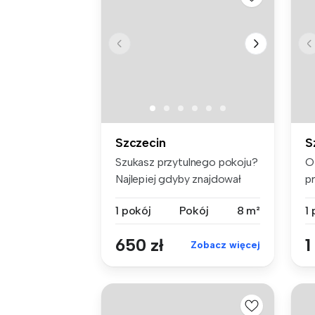
Szczecin
S
Szukasz przytulnego pokoju?
O
Najlepiej gdyby znajdował
p
się...
ko
1 pokój
Pokój
8 m²
1
650 zł
1
Zobacz więcej