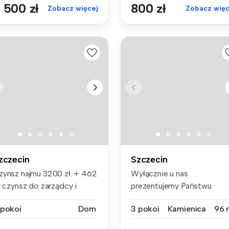
 500 zł
800 zł
Zobacz więcej
Zobacz więc
zczecin
Szczecin
zynsz najmu 3200 zł. + 462
Wyłącznie u nas
. czynsz do zarządcy i
prezentujemy Państwu
di...
ofertę wynajmu 3-pok...
 pokoi
Dom
3 pokoi
Kamienica
96 