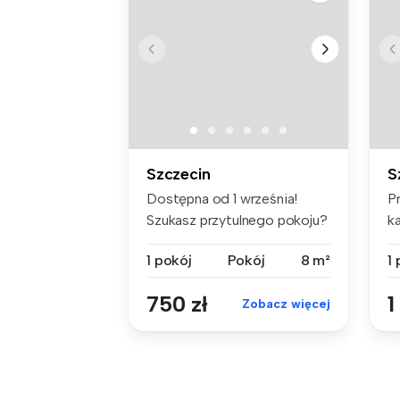
Szczecin
S
Dostępna od 1 września!
P
Szukasz przytulnego pokoju?
k
Naj...
Sz
1 pokój
Pokój
8 m²
1
750 zł
1
Zobacz więcej