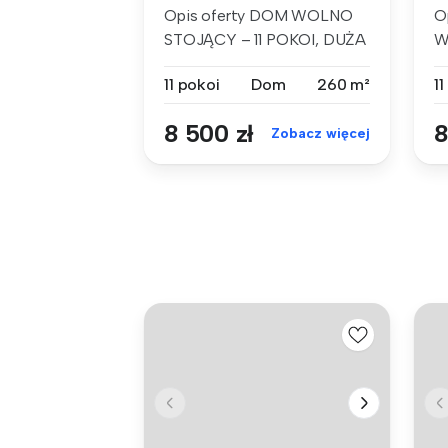
Opis oferty DOM WOLNO
O
STOJĄCY – 11 POKOI, DUŻA
W
DZIAŁKA, S...
P
11 pokoi
Dom
260 m²
11
8 500 zł
8
Zobacz więcej