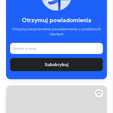
Otrzymuj powiadomienia
Otrzymuj bezpośrednie powiadomienia o podobnych
ofertach
Subskrybuj