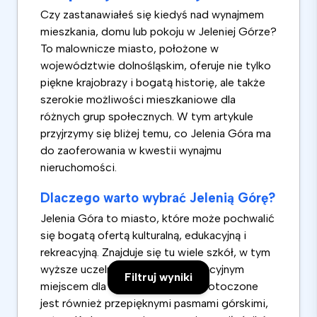
Czy zastanawiałeś się kiedyś nad wynajmem
mieszkania, domu lub pokoju w Jeleniej Górze?
To malownicze miasto, położone w
województwie dolnośląskim, oferuje nie tylko
piękne krajobrazy i bogatą historię, ale także
szerokie możliwości mieszkaniowe dla
różnych grup społecznych. W tym artykule
przyjrzymy się bliżej temu, co Jelenia Góra ma
do zaoferowania w kwestii wynajmu
nieruchomości.
Dlaczego warto wybrać Jelenią Górę?
Jelenia Góra to miasto, które może pochwalić
się bogatą ofertą kulturalną, edukacyjną i
rekreacyjną. Znajduje się tu wiele szkół, w tym
wyższe uczelnie, co czyni je atrakcyjnym
Filtruj wyniki
miejscem dla studentów. Miasto otoczone
jest również przepięknymi pasmami górskimi,