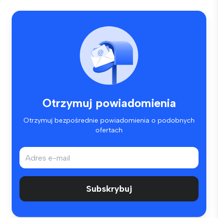
Otrzymuj powiadomienia
Otrzymuj bezpośrednie powiadomienia o podobnych
ofertach
Subskrybuj