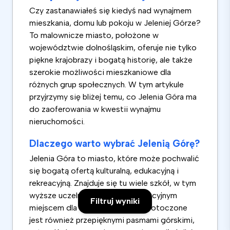
Czy zastanawiałeś się kiedyś nad wynajmem
mieszkania, domu lub pokoju w Jeleniej Górze?
To malownicze miasto, położone w
województwie dolnośląskim, oferuje nie tylko
piękne krajobrazy i bogatą historię, ale także
szerokie możliwości mieszkaniowe dla
różnych grup społecznych. W tym artykule
przyjrzymy się bliżej temu, co Jelenia Góra ma
do zaoferowania w kwestii wynajmu
nieruchomości.
Dlaczego warto wybrać Jelenią Górę?
Jelenia Góra to miasto, które może pochwalić
się bogatą ofertą kulturalną, edukacyjną i
rekreacyjną. Znajduje się tu wiele szkół, w tym
wyższe uczelnie, co czyni je atrakcyjnym
Filtruj wyniki
miejscem dla studentów. Miasto otoczone
jest również przepięknymi pasmami górskimi,