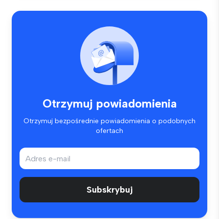
Otrzymuj powiadomienia
Otrzymuj bezpośrednie powiadomienia o podobnych
ofertach
Subskrybuj