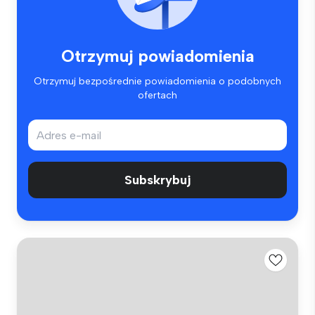
Otrzymuj powiadomienia
Otrzymuj bezpośrednie powiadomienia o podobnych
ofertach
Subskrybuj