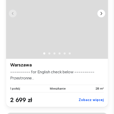
Warszawa
---------- for English check below ----------
Przestronne...
1 pokój
Mieszkanie
28 m²
2 699 zł
Zobacz więcej