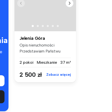
ia
Jelenia Góra
Opis nieruchomości
Przedstawiam Państwu
e
komfortowe mies...
2 pokoi
Mieszkanie
37 m²
2 500 zł
Zobacz więcej