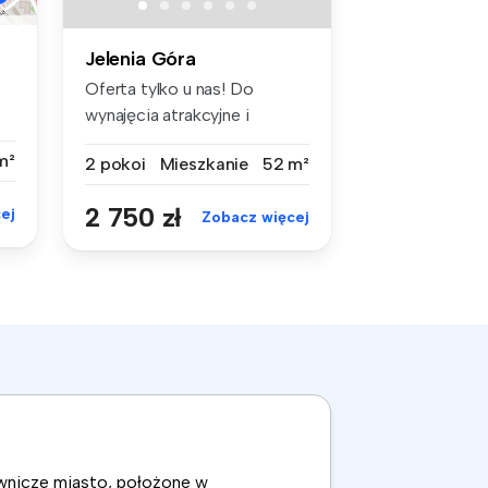
Jelenia Góra
Oferta tylko u nas! Do
wynajęcia atrakcyjne i
rozkładow...
m²
2 pokoi
Mieszkanie
52 m²
2 750 zł
ej
Zobacz więcej
ownicze miasto, położone w