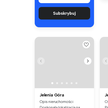
Subskrybuj
Jelenia Góra
J
Opis nieruchomości
O
Doskonała lokalizacja na
P