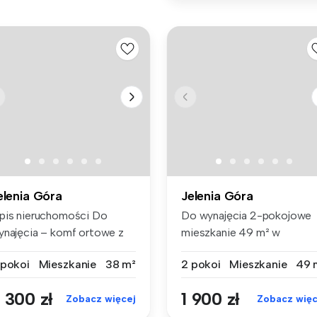
elenia Góra
Jelenia Góra
pis nieruchomości Do
Do wynajęcia 2-pokojowe
ynajęcia – komf ortowe z
mieszkanie 49 m² w
lkone...
klimatycznej k...
 pokoi
Mieszkanie
38 m²
2 pokoi
Mieszkanie
49 
 300 zł
1 900 zł
Zobacz więcej
Zobacz więc