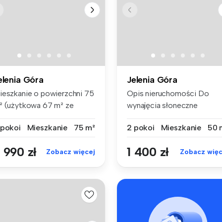
elenia Góra
Jelenia Góra
ieszkanie o powierzchni 75
Opis nieruchomości Do
² (użytkowa 67 m² ze
wynajęcia słoneczne
ględu...
mieszkanie 2-...
 pokoi
Mieszkanie
75 m²
2 pokoi
Mieszkanie
50 
 990 zł
1 400 zł
Zobacz więcej
Zobacz więc