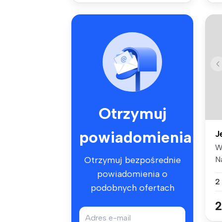
Otrzymuj
powiadomienia
J
W
N
Otrzymuj bezpośrednie
do
powiadomienia o
2
podobnych ofertach
2