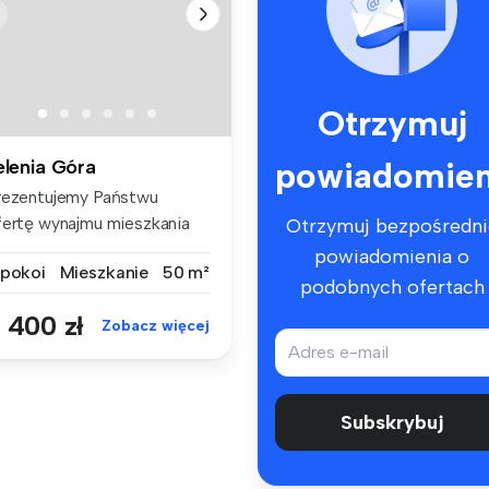
Otrzymuj
powiadomien
elenia Góra
rezentujemy Państwu
fertę wynajmu mieszkania
Otrzymuj bezpośredni
wupokojow...
powiadomienia o
 pokoi
Mieszkanie
50 m²
podobnych ofertach
 400 zł
Zobacz więcej
Subskrybuj