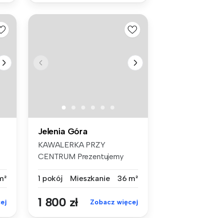
Jelenia Góra
KAWALERKA PRZY
CENTRUM Prezentujemy
Państwu do wynajęci...
m²
1 pokój
Mieszkanie
36 m²
1 800 zł
ej
Zobacz więcej