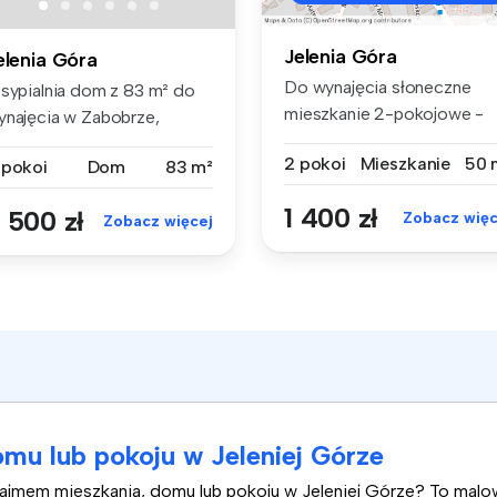
Jelenia Góra
elenia Góra
Do wynajęcia słoneczne
 sypialnia dom z 83 m² do
mieszkanie 2-pokojowe -
ynajęcia w Zabobrze,
Zabobrze I...
OLNOŚLĄ...
2 pokoi
Mieszkanie
50 
 pokoi
Dom
83 m²
1 400 zł
 500 zł
Zobacz więc
Zobacz więcej
mu lub pokoju w Jeleniej Górze
najmem mieszkania, domu lub pokoju w Jeleniej Górze? To mal