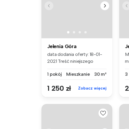
Jelenia Góra
J
data dodania oferty: 18-01-
M
2021 Treść niniejszego
m
ogłosze...
wz
1 pokój
Mieszkanie
30 m²
3
1 250 zł
2
Zobacz więcej