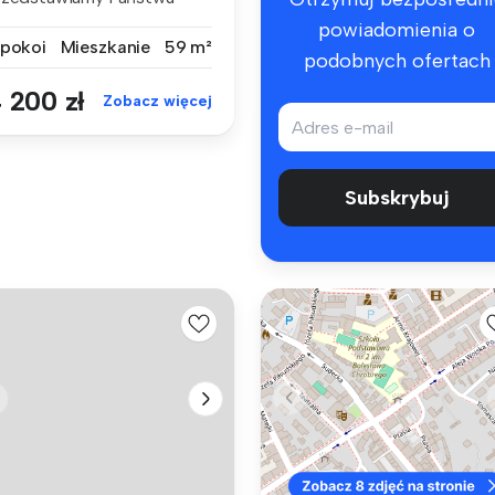
owoczesny, dw...
powiadomienia o
 pokoi
Mieszkanie
59 m²
podobnych ofertach
 200 zł
Zobacz więcej
Subskrybuj