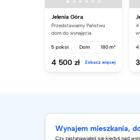
Jelenia Góra
J
Przedstawiamy Państwu
4
dom do wynajęcia
w
zlokalizowany na t...
D
5 pokoi
Dom
180 m²
4
4 500 zł
3
Zobacz więcej
Wynajem mieszkania, do
Czy zastanawiałeś się kiedyś nad wy