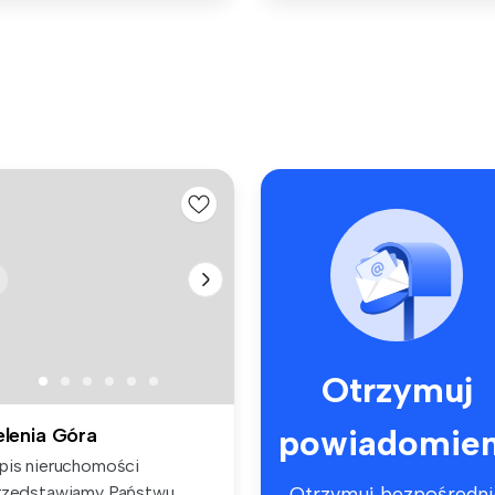
Otrzymuj
powiadomien
elenia Góra
pis nieruchomości
rzedstawiamy Państwu
Otrzymuj bezpośredni