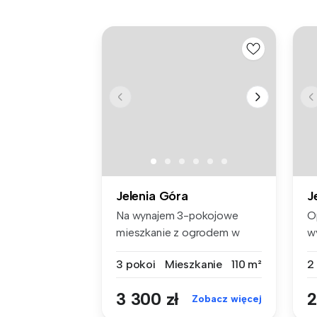
Jelenia Góra
J
Na wynajem 3-pokojowe
O
mieszkanie z ogrodem w
w
Cieplicach!...
ba
3 pokoi
Mieszkanie
110 m²
2
3 300 zł
2
Zobacz więcej