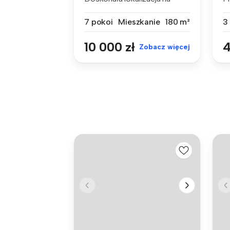
działalność...
n
7 pokoi
Mieszkanie
180 m²
3
10 000 zł
4
Zobacz więcej