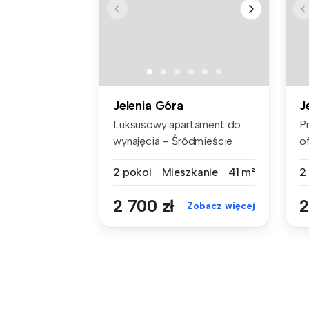
Jelenia Góra
J
Luksusowy apartament do
P
wynajęcia – Śródmieście
o
Jeleniej ...
d
2 pokoi
Mieszkanie
41 m²
2
2 700 zł
2
Zobacz więcej