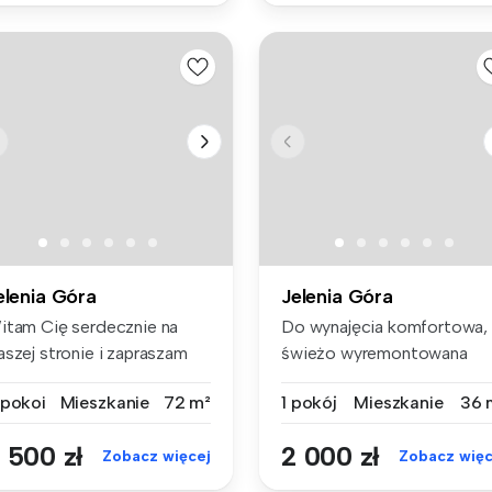
elenia Góra
Jelenia Góra
itam Cię serdecznie na
Do wynajęcia komfortowa,
aszej stronie i zapraszam
świeżo wyremontowana
 zap...
kawalerka (...
 pokoi
Mieszkanie
72 m²
1 pokój
Mieszkanie
36 
 500 zł
2 000 zł
Zobacz więcej
Zobacz więc