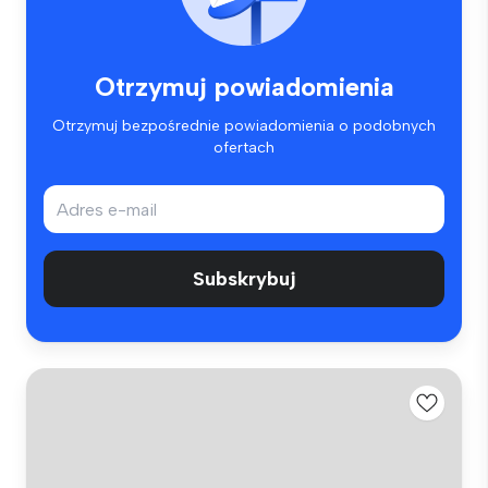
Otrzymuj powiadomienia
Otrzymuj bezpośrednie powiadomienia o podobnych
ofertach
Subskrybuj