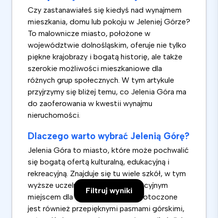
Czy zastanawiałeś się kiedyś nad wynajmem
mieszkania, domu lub pokoju w Jeleniej Górze?
To malownicze miasto, położone w
województwie dolnośląskim, oferuje nie tylko
piękne krajobrazy i bogatą historię, ale także
szerokie możliwości mieszkaniowe dla
różnych grup społecznych. W tym artykule
przyjrzymy się bliżej temu, co Jelenia Góra ma
do zaoferowania w kwestii wynajmu
nieruchomości.
Dlaczego warto wybrać Jelenią Górę?
Jelenia Góra to miasto, które może pochwalić
się bogatą ofertą kulturalną, edukacyjną i
rekreacyjną. Znajduje się tu wiele szkół, w tym
wyższe uczelnie, co czyni je atrakcyjnym
Filtruj wyniki
miejscem dla studentów. Miasto otoczone
jest również przepięknymi pasmami górskimi,