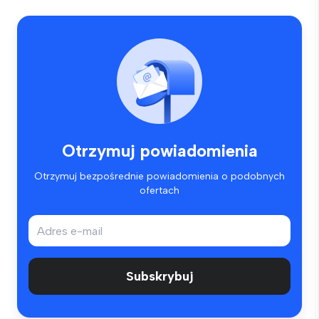
Otrzymuj powiadomienia
Otrzymuj bezpośrednie powiadomienia o podobnych
ofertach
Subskrybuj