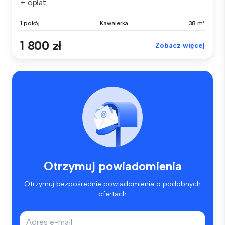
+ opłat...
1 pokój
Kawalerka
38 m²
1 800 zł
Zobacz więcej
Otrzymuj powiadomienia
Otrzymuj bezpośrednie powiadomienia o podobnych
ofertach