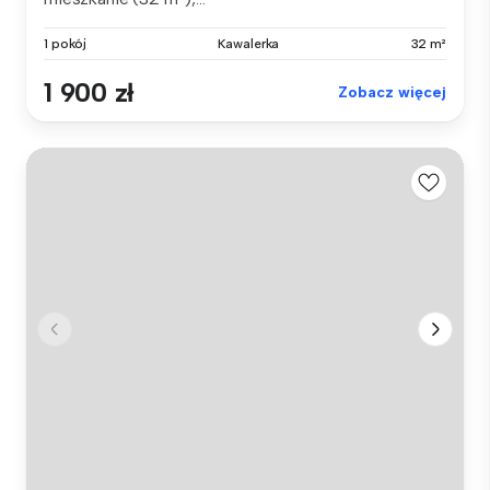
1 pokój
Kawalerka
32 m²
1 900 zł
Zobacz więcej