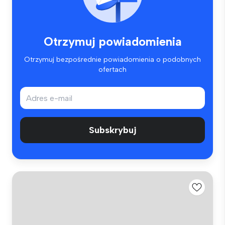
Otrzymuj powiadomienia
Otrzymuj bezpośrednie powiadomienia o podobnych
ofertach
Subskrybuj