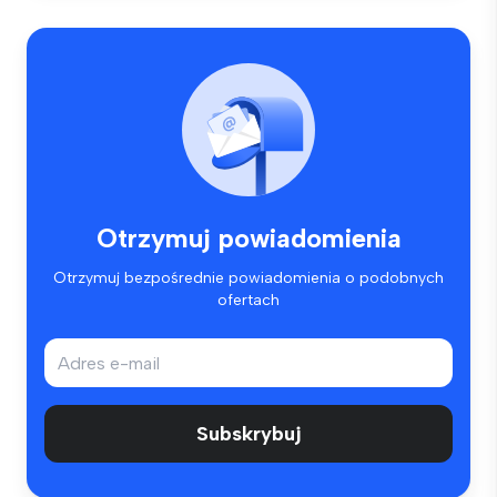
Otrzymuj powiadomienia
Otrzymuj bezpośrednie powiadomienia o podobnych
ofertach
Subskrybuj