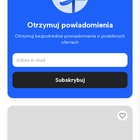
Otrzymuj powiadomienia
Otrzymuj bezpośrednie powiadomienia o podobnych
ofertach
Subskrybuj