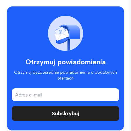
Otrzymuj powiadomienia
Otrzymuj bezpośrednie powiadomienia o podobnych
ofertach
Subskrybuj