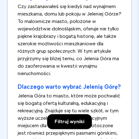
Czy zastanawiałeś się kiedyś nad wynajmem
mieszkania, domu lub pokoju w Jeleniej Górze?
To malownicze miasto, położone w
województwie dolnośląskim, oferuje nie tylko
piękne krajobrazy i bogatą historię, ale także
szerokie możliwości mieszkaniowe dla
różnych grup społecznych. W tym artykule
przyjrzymy się bliżej temu, co Jelenia Góra ma
do zaoferowania w kwestii wynajmu
nieruchomości.
Dlaczego warto wybrać Jelenią Górę?
Jelenia Góra to miasto, które może pochwalić
się bogatą ofertą kulturalną, edukacyjną i
rekreacyjną. Znajduje się tu wiele szkół, w tym
wyższe uczelnie, co czyni je atrakcyjnym
Filtruj wyniki
miejscem dla studentów. Miasto otoczone
jest również przepięknymi pasmami górskimi,